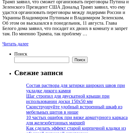
Трамп заявил, что сможет организовать переговоры Путина и
Зеленского Президент США Дональд Трамп заявил, что ему
удастся организовать переговоры между лидерами России и
Украины Владимиром Путиным и Владимиром Зеленским.
Об этом он высказался в понедельник, 11 августа. Глава
Белого дома заявил, что посадит их двоих в комнату и запрет
там. По мнению Трампа, так проблему …
Читать далее
Поиск
Поиск
Свежие записи
Состав раствора для затирки широких швов при
укладке дикого камня
Шаг стропил для двускатной крыши при
использовании доски 150х50 мм
Сконструируйте удобный встроенный шкаф из
мебельных щитов в нише
10 частых ошибок при вязке арматурного каркаса
для железобетонных маршей
Как сделать эффект старой кирпичной кладки из