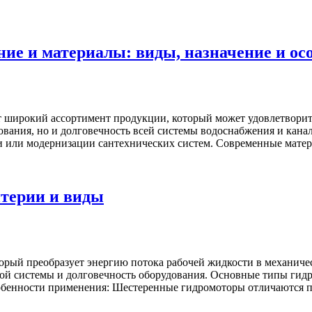
ние и материалы: виды, назначение и ос
 широкий ассортимент продукции, который может удовлетворит
зования, но и долговечность всей системы водоснабжения и кан
и или модернизации сантехнических систем. Современные мате
итерии и виды
оторый преобразует энергию потока рабочей жидкости в механи
кой системы и долговечность оборудования. Основные типы гид
собенности применения: Шестеренные гидромоторы отличаются п