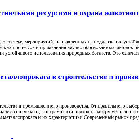
отничьими ресурсами и охрана животног
ную систему мероприятий, направленных на поддержание устой
ических процессов и применения научно обоснованных методов 
и устойчивого использования природных богатств. Это означае
еталлопроката в строительстве и произв
тельства и промышленного производства. От правильного выбор
иалисты отмечают, что грамотный подход к выбору металлопрока
ды металлопроката и их характеристики Современный рынок пре