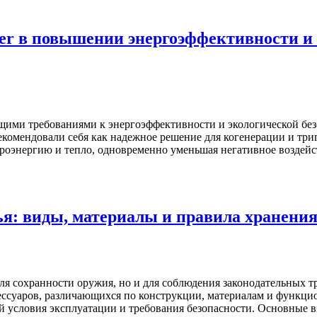
er в повышении энергоэффективности и 
щими требованиями к энергоэффективности и экологической без
екомендовали себя как надежное решение для когенерации и тр
ктроэнергию и тепло, одновременно уменьшая негативное возде
ья: виды, материалы и правила хранени
для сохранности оружия, но и для соблюдения законодательных 
ессуаров, различающихся по конструкции, материалам и функц
й условия эксплуатации и требования безопасности. Основные 