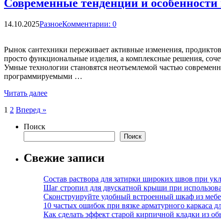
Современные тенденции и особенности 
14.10.2025
Разное
Комментарии: 0
Рынок сантехники переживает активные изменения, продиктов
просто функциональные изделия, а комплексные решения, соч
Умные технологии становятся неотъемлемой частью современны
программируемыми …
Читать далее
Пагинация
1
2
Вперед »
записей
Поиск
Поиск
Свежие записи
Состав раствора для затирки широких швов при укл
Шаг стропил для двускатной крыши при использов
Сконструируйте удобный встроенный шкаф из меб
10 частых ошибок при вязке арматурного каркаса 
Как сделать эффект старой кирпичной кладки из о