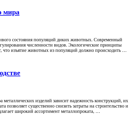
о мира
чивого состояния популяций диких животных. Современный
регулирования численности видов. Экологические принципы
т, что изъятие животных из популяций должно происходить …
одстве
а металлических изделий зависит надежность конструкций, их
та позволяет существенно снизить затраты на строительство и
длагает широкий ассортимент металлопроката, …