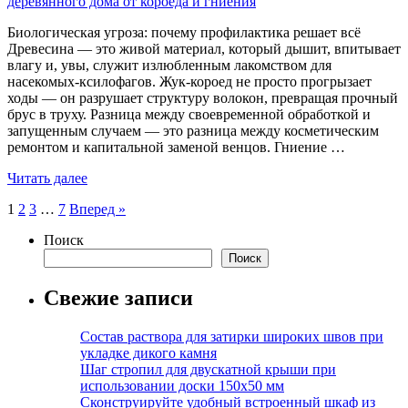
Биологическая угроза: почему профилактика решает всё
Древесина — это живой материал, который дышит, впитывает
влагу и, увы, служит излюбленным лакомством для
насекомых-ксилофагов. Жук-короед не просто прогрызает
ходы — он разрушает структуру волокон, превращая прочный
брус в труху. Разница между своевременной обработкой и
запущенным случаем — это разница между косметическим
ремонтом и капитальной заменой венцов. Гниение …
Читать далее
Пагинация
1
2
3
…
7
Вперед »
записей
Поиск
Поиск
Свежие записи
Состав раствора для затирки широких швов при
укладке дикого камня
Шаг стропил для двускатной крыши при
использовании доски 150х50 мм
Сконструируйте удобный встроенный шкаф из