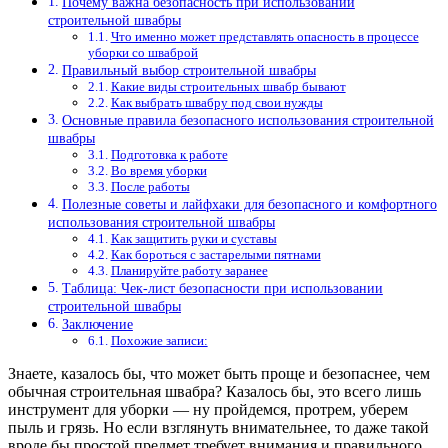
Почему важна безопасность при использовании
строительной швабры
Что именно может представлять опасность в процессе
уборки со шваброй
Правильный выбор строительной швабры
Какие виды строительных швабр бывают
Как выбрать швабру под свои нужды
Основные правила безопасного использования строительной
швабры
Подготовка к работе
Во время уборки
После работы
Полезные советы и лайфхаки для безопасного и комфортного
использования строительной швабры
Как защитить руки и суставы
Как бороться с застарелыми пятнами
Планируйте работу заранее
Таблица: Чек-лист безопасности при использовании
строительной швабры
Заключение
Похожие записи:
Знаете, казалось бы, что может быть проще и безопаснее, чем
обычная строительная швабра? Казалось бы, это всего лишь
инструмент для уборки — ну пройдемся, протрем, уберем
пыль и грязь. Но если взглянуть внимательнее, то даже такой
вроде бы простой предмет требует внимания и правильного