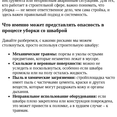
инструмента или неприятным аварийным ситуациям. Для тех,
кто работает в строительной сфере, важно понимать, что
уборка — не менее ответственное дело, чем сама стройка, и
здесь важен правильный подход и системность.
Что именно может представлять опасность в
процессе уборки со шваброй
Давайте разберемся, с какими рисками мы можем
столкнуться, просто используя строительную швабру:
Механические травмы:
порезы и уколы острыми
предметами, которые незаметно лежат в мусоре.
Скользкие и неровные поверхности:
можно не
уследить и поскользнуться, особенно если швабра
промокла или на полу осталась жидкость.
Пыль и химические загрязнения:
стройплощадка часто
имеет пыль с частичками цемента, краски и других
веществ, которые могут раздражать кожу и органы
дыхания.
Неправильное использование оборудования:
если
швабра плохо закреплена или конструкция повреждена,
это может привести к поломке, а в худшем случае – к
травмам.