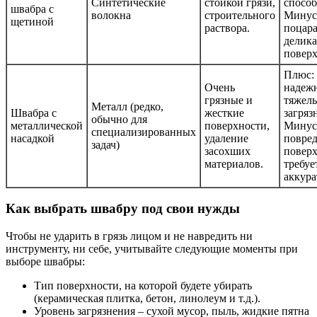
Синтетические
стойкой грязи,
способ
швабра с
волокна
строительного
Минус
щетиной
раствора.
поцара
делик
поверх
Плюс:
Очень
надежн
грязные и
тяжел
Металл (редко,
Швабра с
жесткие
загряз
обычно для
металлической
поверхности,
Минус
специализированных
насадкой
удаление
повре
задач)
засохших
поверх
материалов.
требуе
аккура
Как выбрать швабру под свои нужды
Чтобы не ударить в грязь лицом и не навредить ни
инструменту, ни себе, учитывайте следующие моменты при
выборе швабры:
Тип поверхности, на которой будете убирать
(керамическая плитка, бетон, линолеум и т.д.).
Уровень загрязнения – сухой мусор, пыль, жидкие пятна