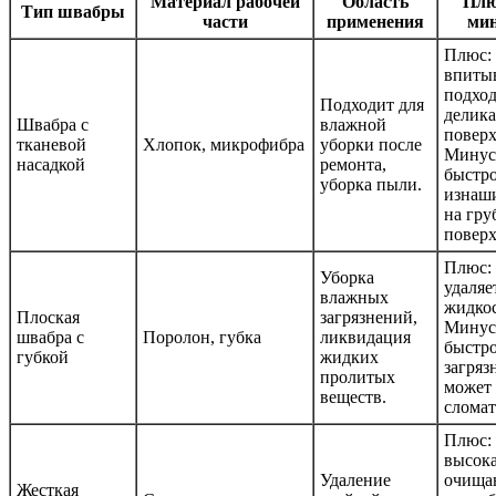
Материал рабочей
Область
Плю
Тип швабры
части
применения
ми
Плюс:
впитыв
подход
Подходит для
делик
Швабра с
влажной
поверх
тканевой
Хлопок, микрофибра
уборки после
Минус
насадкой
ремонта,
быстр
уборка пыли.
изнаш
на гру
поверх
Плюс: 
Уборка
удаляе
влажных
жидкос
Плоская
загрязнений,
Минус:
швабра с
Поролон, губка
ликвидация
быстр
губкой
жидких
загряз
пролитых
может
веществ.
сломат
Плюс:
высок
Удаление
очища
Жесткая