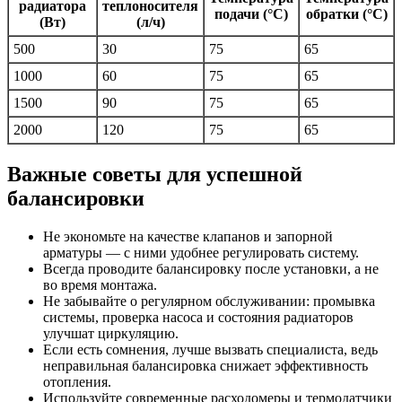
радиатора
теплоносителя
подачи (°C)
обратки (°C)
(Вт)
(л/ч)
500
30
75
65
1000
60
75
65
1500
90
75
65
2000
120
75
65
Важные советы для успешной
балансировки
Не экономьте на качестве клапанов и запорной
арматуры — с ними удобнее регулировать систему.
Всегда проводите балансировку после установки, а не
во время монтажа.
Не забывайте о регулярном обслуживании: промывка
системы, проверка насоса и состояния радиаторов
улучшат циркуляцию.
Если есть сомнения, лучше вызвать специалиста, ведь
неправильная балансировка снижает эффективность
отопления.
Используйте современные расходомеры и термодатчики