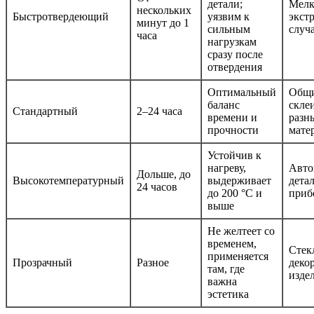
детали;
Мелк
нескольких
Быстротвердеющий
уязвим к
экст
минут до 1
сильным
случ
часа
нагрузкам
сразу после
отвердения
Оптимальный
Общи
баланс
скле
Стандартный
2–24 часа
времени и
разн
прочности
мате
Устойчив к
нагреву,
Авто
Дольше, до
Высокотемпературный
выдерживает
детал
24 часов
до 200 °C и
приб
выше
Не желтеет со
временем,
Стек
применяется
Прозрачный
Разное
деко
там, где
изде
важна
эстетика