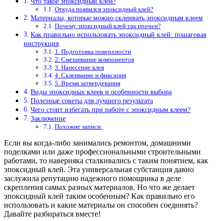
Что такое эпоксидный клей?
Откуда появился эпоксидный клей?
Материалы, которые можно склеивать эпоксидным клеем
Почему эпоксидный клей так прочен?
Как правильно использовать эпоксидный клей: пошаговая
инструкция
1. Подготовка поверхности
2. Смешивание компонентов
3. Нанесение клея
4. Склеивание и фиксация
5. Время затвердевания
Виды эпоксидных клеев и особенности выбора
Полезные советы для лучшего результата
Чего стоит избегать при работе с эпоксидным клеем?
Заключение
Похожие записи:
Если вы когда-либо занимались ремонтом, домашними
поделками или даже профессиональными строительными
работами, то наверняка сталкивались с таким понятием, как
эпоксидный клей. Эта универсальная субстанция давно
заслужила репутацию надежного помощника в деле
скрепления самых разных материалов. Но что же делает
эпоксидный клей таким особенным? Как правильно его
использовать и какие материалы он способен соединять?
Давайте разбираться вместе!