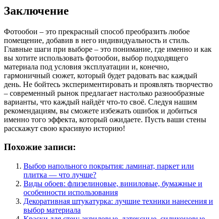
Заключение
Фотообои – это прекрасный способ преобразить любое
помещение, добавив в него индивидуальность и стиль.
Главные шаги при выборе – это понимание, где именно и как
вы хотите использовать фотообои, выбор подходящего
материала под условия эксплуатации и, конечно,
гармоничный сюжет, который будет радовать вас каждый
день. Не бойтесь экспериментировать и проявлять творчество
– современный рынок предлагает настолько разнообразные
варианты, что каждый найдёт что-то своё. Следуя нашим
рекомендациям, вы сможете избежать ошибок и добиться
именно того эффекта, который ожидаете. Пусть ваши стены
расскажут свою красивую историю!
Похожие записи:
Выбор напольного покрытия: ламинат, паркет или
плитка — что лучше?
Виды обоев: флизелиновые, виниловые, бумажные и
особенности использования
Декоративная штукатурка: лучшие техники нанесения и
выбор материала
Краски для стен: акриловые, латексные, силиконовые —