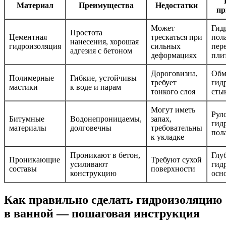
Материал
Преимущества
Недостатки
пр
Может
Гид
Простота
Цементная
трескаться при
пола
нанесения, хорошая
гидроизоляция
сильных
пер
адгезия с бетоном
деформациях
пли
Дороговизна,
Обм
Полимерные
Гибкие, устойчивы
требует
гид
мастики
к воде и парам
тонкого слоя
сты
Могут иметь
Рул
Битумные
Водонепроницаемы,
запах,
гид
материалы
долговечны
требовательны
пол
к укладке
Проникают в бетон,
Глу
Проникающие
Требуют сухой
усиливают
гид
составы
поверхности
конструкцию
осн
Как правильно сделать гидроизоляцию
в ванной — пошаговая инструкция