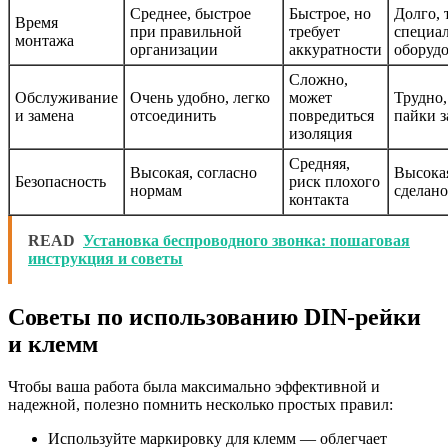
Среднее, быстрое
Быстрое, но
Долго, 
Время
при правильной
требует
специа
монтажа
организации
аккуратности
оборуд
Сложно,
Обслуживание
Очень удобно, легко
может
Трудно,
и замена
отсоединить
повредиться
пайки з
изоляция
Средняя,
Высокая, согласно
Высокая
Безопасность
риск плохого
нормам
сделано
контакта
READ
Установка беспроводного звонка: пошаговая
инструкция и советы
Советы по использованию DIN-рейки
и клемм
Чтобы ваша работа была максимально эффективной и
надежной, полезно помнить несколько простых правил:
Используйте маркировку для клемм — облегчает