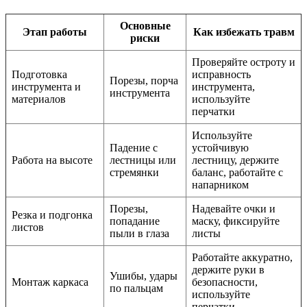
Основные
Этап работы
Как избежать травм
риски
Проверяйте остроту и
Подготовка
исправность
Порезы, порча
инструмента и
инструмента,
инструмента
материалов
используйте
перчатки
Используйте
Падение с
устойчивую
Работа на высоте
лестницы или
лестницу, держите
стремянки
баланс, работайте с
напарником
Порезы,
Надевайте очки и
Резка и подгонка
попадание
маску, фиксируйте
листов
пыли в глаза
листы
Работайте аккуратно,
держите руки в
Ушибы, удары
Монтаж каркаса
безопасности,
по пальцам
используйте
перчатки