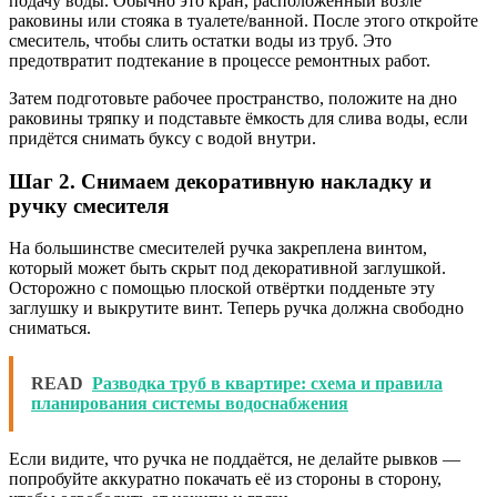
подачу воды. Обычно это кран, расположенный возле
раковины или стояка в туалете/ванной. После этого откройте
смеситель, чтобы слить остатки воды из труб. Это
предотвратит подтекание в процессе ремонтных работ.
Затем подготовьте рабочее пространство, положите на дно
раковины тряпку и подставьте ёмкость для слива воды, если
придётся снимать буксу с водой внутри.
Шаг 2. Снимаем декоративную накладку и
ручку смесителя
На большинстве смесителей ручка закреплена винтом,
который может быть скрыт под декоративной заглушкой.
Осторожно с помощью плоской отвёртки подденьте эту
заглушку и выкрутите винт. Теперь ручка должна свободно
сниматься.
READ
Разводка труб в квартире: схема и правила
планирования системы водоснабжения
Если видите, что ручка не поддаётся, не делайте рывков —
попробуйте аккуратно покачать её из стороны в сторону,