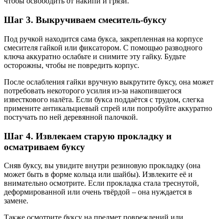
чтобы освободить от накипи и грязи.
Шаг 3. Выкручиваем смеситель-буксу
Под ручкой находится сама букса, закрепленная на корпусе
смесителя гайкой или фиксатором. С помощью разводного
ключа аккуратно ослабьте и снимите эту гайку. Будьте
осторожны, чтобы не повредить корпус.
После ослабления гайки вручную выкрутите буксу, она может
потребовать некоторого усилия из-за накопившегося
известкового налёта. Если букса поддаётся с трудом, слегка
примените антикальциевый спрей или попробуйте аккуратно
постучать по ней деревянной палочкой.
Шаг 4. Извлекаем старую прокладку и
осматриваем буксу
Сняв буксу, вы увидите внутри резиновую прокладку (она
может быть в форме кольца или шайбы). Извлеките её и
внимательно осмотрите. Если прокладка стала треснутой,
деформированной или очень твёрдой – она нуждается в
замене.
Также осмотрите буксу на предмет повреждений или