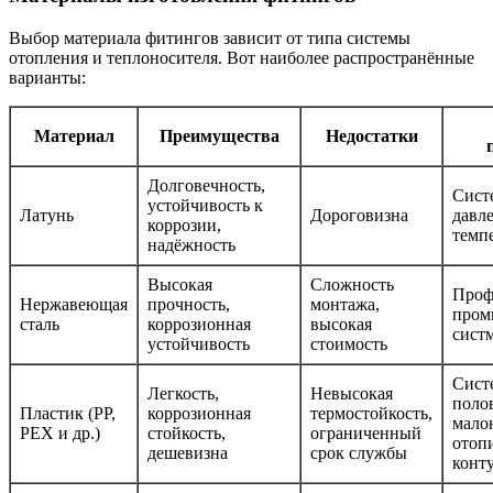
Выбор материала фитингов зависит от типа системы
отопления и теплоносителя. Вот наиболее распространённые
варианты:
Материал
Преимущества
Недостатки
Долговечность,
Сист
устойчивость к
Латунь
Дороговизна
давл
коррозии,
темп
надёжность
Высокая
Сложность
Проф
Нержавеющая
прочность,
монтажа,
пром
сталь
коррозионная
высокая
сист
устойчивость
стоимость
Сист
Легкость,
Невысокая
поло
Пластик (PP,
коррозионная
термостойкость,
мало
PEX и др.)
стойкость,
ограниченный
отоп
дешевизна
срок службы
конт