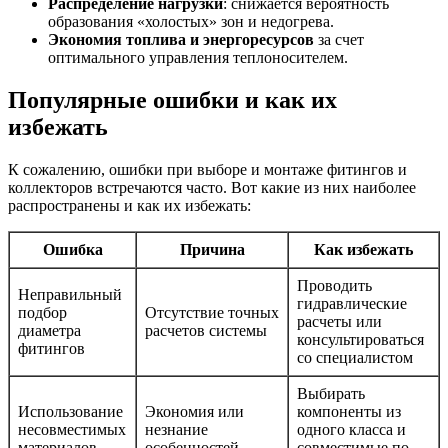
Распределение нагрузки
: снижается вероятность
образования «холостых» зон и недогрева.
Экономия топлива и энергоресурсов
за счет
оптимального управления теплоносителем.
Популярные ошибки и как их
избежать
К сожалению, ошибки при выборе и монтаже фитингов и
коллекторов встречаются часто. Вот какие из них наиболее
распространены и как их избежать:
Ошибка
Причина
Как избежать
Проводить
Неправильный
гидравлические
подбор
Отсутствие точных
расчеты или
диаметра
расчетов системы
консультироваться
фитингов
со специалистом
Выбирать
Использование
Экономия или
компоненты из
несовместимых
незнание
одного класса и
материалов
особенностей
совместимые по