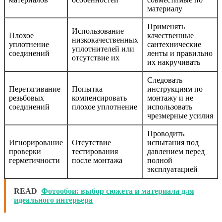
материалу
Применять
Использование
Плохое
качественные
низкокачественных
уплотнение
сантехнические
уплотнителей или
соединений
ленты и правильно
отсутствие их
их накручивать
Следовать
Перетягивание
Попытка
инструкциям по
резьбовых
компенсировать
монтажу и не
соединений
плохое уплотнение
использовать
чрезмерные усилия
Проводить
Игнорирование
Отсутствие
испытания под
проверки
тестирования
давлением перед
герметичности
после монтажа
полной
эксплуатацией
READ
Фотообои: выбор сюжета и материала для
идеального интерьера