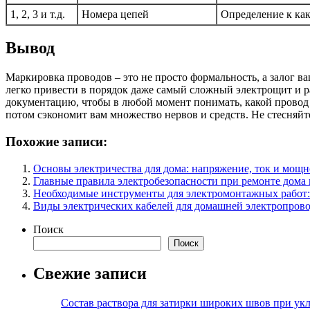
1, 2, 3 и т.д.
Номера цепей
Определение к как
Вывод
Маркировка проводов – это не просто формальность, а залог 
легко привести в порядок даже самый сложный электрощит и р
документацию, чтобы в любой момент понимать, какой провод з
потом сэкономит вам множество нервов и средств. Не стесняйт
Похожие записи:
Основы электричества для дома: напряжение, ток и мощн
Главные правила электробезопасности при ремонте дома 
Необходимые инструменты для электромонтажных работ:
Виды электрических кабелей для домашней электропров
Поиск
Поиск
Свежие записи
Состав раствора для затирки широких швов при укл