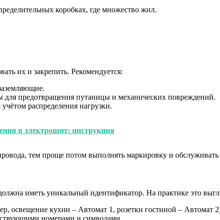
пределительных коробках, где множество жил.
е
вать их и закрепить. Рекомендуется:
 заземляющие.
ы для предотвращения путаницы и механических повреждений.
 учётом распределения нагрузки.
ения в электрощит: инструкция
провода, тем проще потом выполнять маркировку и обслуживать
 должна иметь уникальный идентификатор. На практике это выгл
р, освещение кухни – Автомат 1, розетки гостиной – Автомат 2)
етствующими номерами и символами.