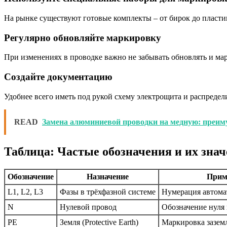
На рынке существуют готовые комплекты – от бирок до пласти
Регулярно обновляйте маркировку
При изменениях в проводке важно не забывать обновлять и ма
Создайте документацию
Удобнее всего иметь под рукой схему электрощита и распредел
READ
Замена алюминиевой проводки на медную: преим
Таблица: Частые обозначения и их зна
Обозначение
Назначение
Прим
L1, L2, L3
Фазы в трёхфазной системе
Нумерация автома
N
Нулевой провод
Обозначение нуля
PE
Земля (Protective Earth)
Маркировка зазе