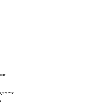
 щит.
ядит так:
.