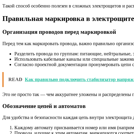
Такой способ особенно полезен в сложных электрощитов и рас
Правильная маркировка в электрощит
Организация проводов перед маркировкой
Перед тем как маркировать провода, важно правильно организо
Разделить провода по группам: питающие, нейтральные,
Использовать кабельные каналы или специальные зажим
Согласно проектной документации пронумеровать цепи с
READ
Как правильно подключить стабилизатор напряж
Это не просто так — чем аккуратнее уложены и распределены 
Обозначение цепей и автоматов
Для удобства и безопасности каждая цепь внутри электрощита
Каждому автомату присваивается номер или имя (наприме
Провода, идущие к этим автоматам, маркируются соотв