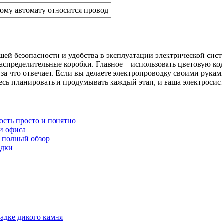
ому автомату относится провод
вашей безопасности и удобства в эксплуатации электрической с
аспределительные коробки. Главное – использовать цветовую к
а что отвечает. Если вы делаете электропроводку своими рукам
есь планировать и продумывать каждый этап, и ваша электросист
ость просто и понятно
и офиса
 полный обзор
одки
адке дикого камня