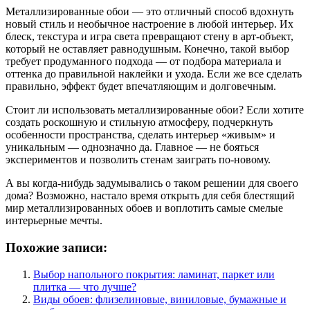
Металлизированные обои — это отличный способ вдохнуть
новый стиль и необычное настроение в любой интерьер. Их
блеск, текстура и игра света превращают стену в арт-объект,
который не оставляет равнодушным. Конечно, такой выбор
требует продуманного подхода — от подбора материала и
оттенка до правильной наклейки и ухода. Если же все сделать
правильно, эффект будет впечатляющим и долговечным.
Стоит ли использовать металлизированные обои? Если хотите
создать роскошную и стильную атмосферу, подчеркнуть
особенности пространства, сделать интерьер «живым» и
уникальным — однозначно да. Главное — не бояться
экспериментов и позволить стенам заиграть по-новому.
А вы когда-нибудь задумывались о таком решении для своего
дома? Возможно, настало время открыть для себя блестящий
мир металлизированных обоев и воплотить самые смелые
интерьерные мечты.
Похожие записи:
Выбор напольного покрытия: ламинат, паркет или
плитка — что лучше?
Виды обоев: флизелиновые, виниловые, бумажные и