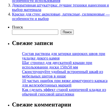
особенности использования
Декоративная штукатурка: лучшие техники нанесения и
выбор материала
Краски для стен: акриловые, латексные, силиконовые —
особенности и выбор
Поиск
Поиск
Свежие записи
Состав раствора для затирки широких швов при
укладке дикого камня
Шаг стропил для двускатной крыши при
использовании доски 150х50 мм
Сконструируйте удобный встроенный шкаф из
мебельных щитов в нише
10 частых ошибок при вязке арматурного каркаса
для железобетонных маршей
Как сделать эффект старой кирпичной кладки из
обычной гипсовой шпатлевки
Свежие комментарии