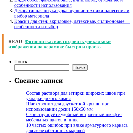
особенности использования
Декоративная штукатурка: лучшие техники нанесения и
выбор материала
Краски для стен: акриловые, латексные, силиконовые —
особенности и выбор
READ
Фотоплитка: как создавать уникальные
изображения на керамике быстро и просто
Поиск
Поиск
Свежие записи
Состав раствора для затирки широких швов при
укладке дикого камня
Шаг стропил для двускатной крыши при
использовании доски 150х50 мм
Сконструируйте удобный встроенный шкаф из
мебельных щитов в нише
10 частых ошибок при вязке арматурного каркаса
для железобетонных маршей