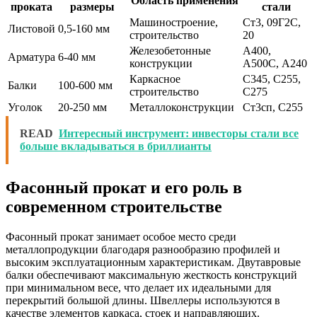
Область применения
проката
размеры
стали
Машиностроение,
Ст3, 09Г2С,
Листовой
0,5-160 мм
строительство
20
Железобетонные
А400,
Арматура
6-40 мм
конструкции
А500С, А240
Каркасное
С345, С255,
Балки
100-600 мм
строительство
С275
Уголок
20-250 мм
Металлоконструкции
Ст3сп, С255
READ
Интересный инструмент: инвесторы стали все
больше вкладываться в бриллианты
Фасонный прокат и его роль в
современном строительстве
Фасонный прокат занимает особое место среди
металлопродукции благодаря разнообразию профилей и
высоким эксплуатационным характеристикам. Двутавровые
балки обеспечивают максимальную жесткость конструкций
при минимальном весе, что делает их идеальными для
перекрытий большой длины. Швеллеры используются в
качестве элементов каркаса, стоек и направляющих.