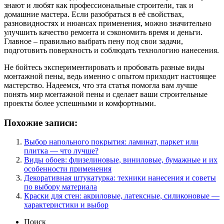
знают и любят как профессиональные строители, так и
домашние мастера. Если разобраться в её свойствах,
разновидностях и нюансах применения, можно значительно
улучшить качество ремонта и сэкономить время и деньги.
Главное – правильно выбрать пену под свои задачи,
подготовить поверхность и соблюдать технологию нанесения.
Не бойтесь экспериментировать и пробовать разные виды
монтажной пены, ведь именно с опытом приходит настоящее
мастерство. Надеемся, что эта статья помогла вам лучше
понять мир монтажной пены и сделает ваши строительные
проекты более успешными и комфортными.
Похожие записи:
Выбор напольного покрытия: ламинат, паркет или
плитка — что лучше?
Виды обоев: флизелиновые, виниловые, бумажные и их
особенности применения
Декоративная штукатурка: техники нанесения и советы
по выбору материала
Краски для стен: акриловые, латексные, силиконовые —
характеристики и выбор
Поиск