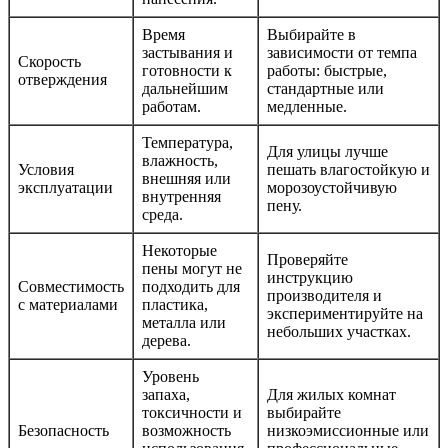
Время
Выбирайте в
застывания и
зависимости от темпа
Скорость
готовности к
работы: быстрые,
отверждения
дальнейшим
стандартные или
работам.
медленные.
Температура,
Для улицы лучше
влажность,
Условия
пешать влагостойкую и
внешняя или
эксплуатации
морозоустойчивую
внутренняя
пену.
среда.
Некоторые
Проверяйте
пены могут не
инструкцию
Совместимость
подходить для
производителя и
с материалами
пластика,
экспериментируйте на
металла или
небольших участках.
дерева.
Уровень
запаха,
Для жилых комнат
токсичности и
выбирайте
Безопасность
возможность
низкоэмиссионные или