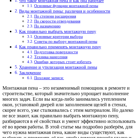
Что такое монтажная пена и как она работает
Основные функции монтажной пены
Виды монтажной пены: различия и особенности
По степени расширения
По скорости отвердевания
По назначению
Как правильно выбрать монтажную пену
Основные критерии выбора
Советы по выбору монтажной пены
Как правильно применять монтажную пену
Подготовка поверхности
Техника нанесения
Ошибки, которых стоит избегать
Хранение и утилизация монтажной пены
Заключение
Похожие записи:
Монтажная пена – это незаменимый помощник в ремонте и
строительстве, который значительно упрощает выполнение
многих задач. Если вы когда-либо занимались утеплением
окон, установкой дверей или заполнением щелей в стенах,
скорее всего, уже сталкивались с этим материалом. Но далеко
не все знают, как правильно выбрать монтажную пену,
разбираются в её свойствах и умеют эффективно использовать
её во время работы. В этой статье мы подробно разберём, для
чего нужна монтажная пена, какие виды существуют, как
выбирать и применять её так, чтобы ремонт прошёл гладко и