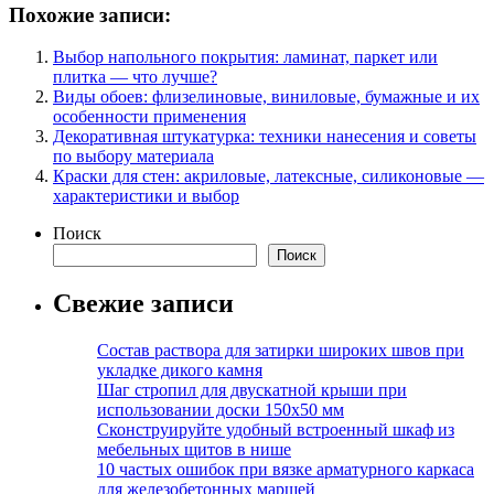
Похожие записи:
Выбор напольного покрытия: ламинат, паркет или
плитка — что лучше?
Виды обоев: флизелиновые, виниловые, бумажные и их
особенности применения
Декоративная штукатурка: техники нанесения и советы
по выбору материала
Краски для стен: акриловые, латексные, силиконовые —
характеристики и выбор
Поиск
Поиск
Свежие записи
Состав раствора для затирки широких швов при
укладке дикого камня
Шаг стропил для двускатной крыши при
использовании доски 150х50 мм
Сконструируйте удобный встроенный шкаф из
мебельных щитов в нише
10 частых ошибок при вязке арматурного каркаса
для железобетонных маршей