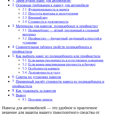
Зачем нужен навес для автомобиля?
Основные требования к навесу для автомобиля
Функциональность и защита
Простота монтажа и эксплуатации
Внешний вид
Стоимость и долговечность
Материалы для навесов: поликарбонат и профнастил
Поликарбонат — лёгкий, прозрачный и стильный
материал
Профнастил — бюджетный, надёжный и простой в
установке
Сравнительная таблица свойств поликарбоната и
профнастила
Как выбрать навес из поликарбоната или профнастила
Если важна прозрачность и естественное освещение
Если важна максимальная прочность и бюджет
Особенности климата
Долговечность и уход
Советы по установке навесов
Примерный расчёт стоимости навеса из поликарбоната и
профнастила
Как ухаживать за навесом
Вывод
Похожие записи:
Навесы для автомобилей — это удобное и практичное
решение для защиты вашего транспортного средства от