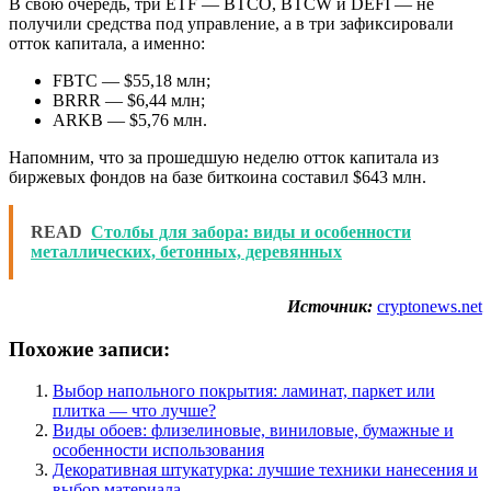
В свою очередь, три ETF — BTCO, BTCW и DEFI — не
получили средства под управление, а в три зафиксировали
отток капитала, а именно:
FBTC — $55,18 млн;
BRRR — $6,44 млн;
ARKB — $5,76 млн.
Напомним, что за прошедшую неделю отток капитала из
биржевых фондов на базе биткоина составил $643 млн.
READ
Столбы для забора: виды и особенности
металлических, бетонных, деревянных
Источник:
cryptonews.net
Похожие записи:
Выбор напольного покрытия: ламинат, паркет или
плитка — что лучше?
Виды обоев: флизелиновые, виниловые, бумажные и
особенности использования
Декоративная штукатурка: лучшие техники нанесения и
выбор материала