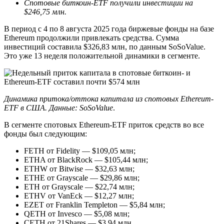
Спотовые биткоин-ETF получили инвестиции на
$246,75 млн.
В период с 4 по 8 августа 2025 года биржевые фонды на базе
Ethereum продолжили привлекать средства. Сумма
инвестиций составила $326,83 млн, по данным SoSoValue.
Это уже 13 неделя положительной динамики в сегменте.
Динамика притока/оттока капитала из спотовых Ethereum-
ETF в США. Данные:
SoSoValue
.
В сегменте спотовых Ethereum-ETF приток средств во все
фонды был следующим:
FETH от Fidelity — $109,05 млн;
ETHA от BlackRock — $105,44 млн;
ETHW от Bitwise — $32,63 млн;
ETHE от Grayscale — $29,86 млн;
ETH от Grayscale — $22,74 млн;
ETHV от VanEck — $12,27 млн;
EZET от Franklin Templeton — $5,84 млн;
QETH от Invesco — $5,08 млн;
CETH от 21Shares — $3,94 млн.