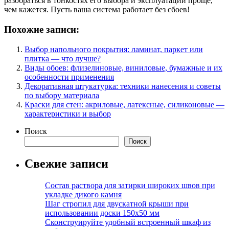
разобраться в тонкостях его выбора и эксплуатации проще,
чем кажется. Пусть ваша система работает без сбоев!
Похожие записи:
Выбор напольного покрытия: ламинат, паркет или
плитка — что лучше?
Виды обоев: флизелиновые, виниловые, бумажные и их
особенности применения
Декоративная штукатурка: техники нанесения и советы
по выбору материала
Краски для стен: акриловые, латексные, силиконовые —
характеристики и выбор
Поиск
Поиск
Свежие записи
Состав раствора для затирки широких швов при
укладке дикого камня
Шаг стропил для двускатной крыши при
использовании доски 150х50 мм
Сконструируйте удобный встроенный шкаф из