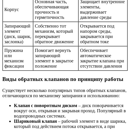
Основная часть,
Защищает внутренние
обеспечивающая
элементы,
Корпус
прочность и
выдерживает
герметичность
давление среды
Запирающий
Собственно тот
Открывается под
элемент
механизм, который
напором среды,
(диск, шарик,
перекрывает
закрывается при
заслонка)
обратное движение
обратном токе
Пружина
Помогает вернуть
Обеспечивает
или
запирающий
автоматическое
механизм
элемент в закрытое
закрытие клапана при
фиксации
положение
отсутствии давления
Виды обратных клапанов по принципу работы
Существует несколько популярных типов обратных клапанов,
отличающихся по механизму запирания и использованию:
Клапан с поворотным диском
– диск поворачивается
вокруг оси, открывая и закрывая проход. Популярный в
водопроводных системах.
Шариковый клапан
– рабочий элемент в виде шарика,
который под действием потока открывается, а при