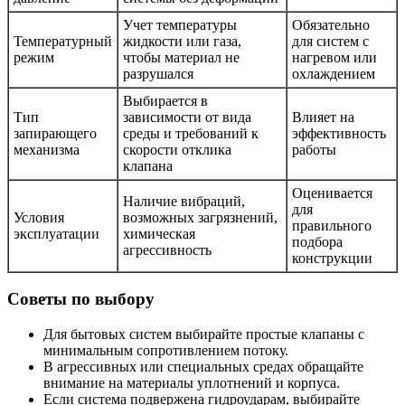
Учет температуры
Обязательно
Температурный
жидкости или газа,
для систем с
режим
чтобы материал не
нагревом или
разрушался
охлаждением
Выбирается в
Тип
зависимости от вида
Влияет на
запирающего
среды и требований к
эффективность
механизма
скорости отклика
работы
клапана
Оценивается
Наличие вибраций,
для
Условия
возможных загрязнений,
правильного
эксплуатации
химическая
подбора
агрессивность
конструкции
Советы по выбору
Для бытовых систем выбирайте простые клапаны с
минимальным сопротивлением потоку.
В агрессивных или специальных средах обращайте
внимание на материалы уплотнений и корпуса.
Если система подвержена гидроударам, выбирайте