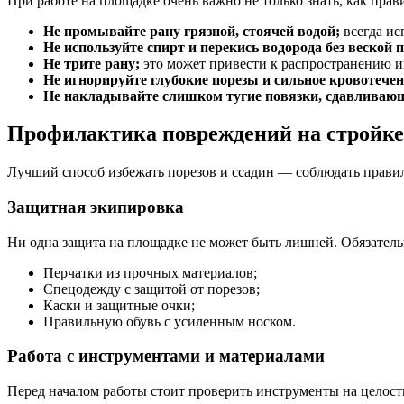
При работе на площадке очень важно не только знать, как прави
Не промывайте рану грязной, стоячей водой;
всегда ис
Не используйте спирт и перекись водорода без веской
Не трите рану;
это может привести к распространению 
Не игнорируйте глубокие порезы и сильное кровотечен
Не накладывайте слишком тугие повязки, сдавливающ
Профилактика повреждений на стройке
Лучший способ избежать порезов и ссадин — соблюдать правил
Защитная экипировка
Ни одна защита на площадке не может быть лишней. Обязатель
Перчатки из прочных материалов;
Спецодежду с защитой от порезов;
Каски и защитные очки;
Правильную обувь с усиленным носком.
Работа с инструментами и материалами
Перед началом работы стоит проверить инструменты на целос