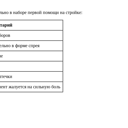
ьно в наборе первой помощи на стройке:
тарий
боров
ельно в форме спрея
ые
птечки
иент жалуется на сильную боль