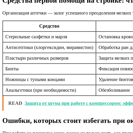
Средства первой помощи на стройке: чт
Организация аптечки — залог успешного преодоления мелких 
Средство
Стерильные салфетки и марля
Остановка крово
Антисептики (хлоргексидин, мирамистин)
Обработка ран 
Пластыри различных размеров
Защита мелких п
Бинты
Фиксация повязо
Ножницы с тупыми концами
Удаление бинтов
Анальгетики (при необходимости)
Обезболивание
READ
Защита от шума при работе с компрессором: эфф
Ошибки, которых стоит избегать при 