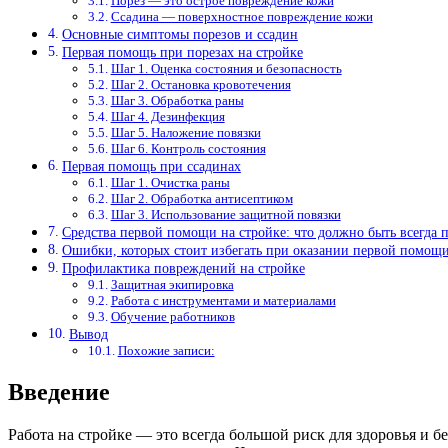
Порез — это острое повреждение кожи
Ссадина — поверхностное повреждение кожи
Основные симптомы порезов и ссадин
Первая помощь при порезах на стройке
Шаг 1. Оценка состояния и безопасность
Шаг 2. Остановка кровотечения
Шаг 3. Обработка раны
Шаг 4. Дезинфекция
Шаг 5. Наложение повязки
Шаг 6. Контроль состояния
Первая помощь при ссадинах
Шаг 1. Очистка раны
Шаг 2. Обработка антисептиком
Шаг 3. Использование защитной повязки
Средства первой помощи на стройке: что должно быть всегда 
Ошибки, которых стоит избегать при оказании первой помощ
Профилактика повреждений на стройке
Защитная экипировка
Работа с инструментами и материалами
Обучение работников
Вывод
Похожие записи:
Введение
Работа на стройке — это всегда большой риск для здоровья и 