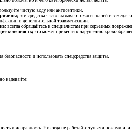
льно помочь, но и чего категорически нельзя делать.
пользуйте чистую воду или антисептики.
 причины;
эти средства часто вызывают ожоги тканей и замедляю
инфекции и дополнительной травматизации.
ие;
всегда обращайтесь к специалистам при серьёзных поврежде
ие конечность;
это может привести к нарушению кровообраще
а безопасности и использовать спецсредства защиты.
но надевайте:
тность и исправность. Никогда не работайте тупыми ножами ил