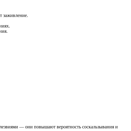
т заживление.
ниях.
ния.
и лезвиями — они повышают вероятность соскальзывания и