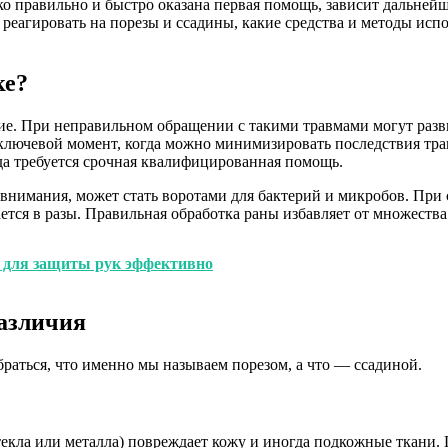
лько правильно и быстро оказана первая помощь, зависит дальне
 реагировать на порезы и ссадины, какие средства и методы исп
ке?
е. При неправильном обращении с такими травмами могут разви
лючевой момент, когда можно минимизировать последствия трав
да требуется срочная квалифицированная помощь.
 внимания, может стать воротами для бактерий и микробов. При
тся в разы. Правильная обработка раны избавляет от множества
и для защиты рук эффективно
различия
раться, что именно мы называем порезом, а что — ссадиной.
стекла или металла) повреждает кожу и иногда подкожные ткани. 