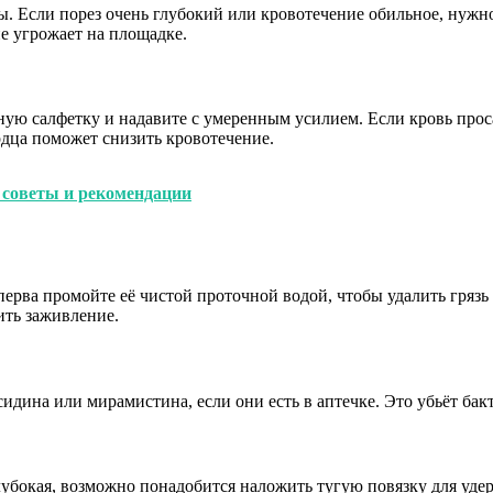
ы. Если порез очень глубокий или кровотечение обильное, нужн
не угрожает на площадке.
ую салфетку и надавите с умеренным усилием. Если кровь просач
дца поможет снизить кровотечение.
 советы и рекомендации
перва промойте её чистой проточной водой, чтобы удалить грязь
ить заживление.
идина или мирамистина, если они есть в аптечке. Это убьёт бак
лубокая, возможно понадобится наложить тугую повязку для уде