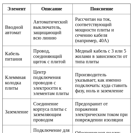
Элемент
Описание
Пояснение
Рассчитан на ток,
Автоматический
соответствующий
Вводной
выключатель,
мощности плиты и
автомат
защищающий
сечению кабеля
всю линию
(например, 40А)
Провод,
Медный кабель с 3 или 5
Кабель
соединяющий
жилами в зависимости от
питания
щиток с плитой
типа плиты
Центр
Производитель
Клеммная
подключения
указывает, как именно
колодка
проводов с
подключать: куда ставить
плиты
электросети к
фазу, ноль и заземление
элементам плиты
Соединение
Предохранит от
корпуса плиты с
поражения
Заземление
заземляющим
электрическим током при
проводом
повреждении изоляции
Подключение для
Обеспечивают подачу