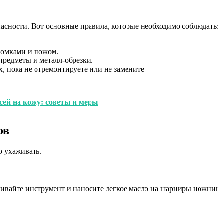
асности. Вот основные правила, которые необходимо соблюдать
ромками и ножом.
предметы и металл-обрезки.
 пока не отремонтируете или не замените.
ей на кожу: советы и меры
ов
о ухаживать.
шивайте инструмент и наносите легкое масло на шарниры ножниц