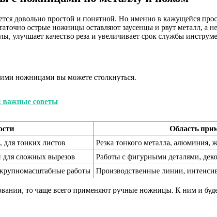
ется довольно простой и понятной. Но именно в кажущейся прос
статочно острые ножницы оставляют заусенцы и рвут металл, а 
лы, улучшает качество реза и увеличивает срок службы инструме
какими ножницами вы можете столкнуться.
и: важные советы
ости
Область при
, для тонких листов
Резка тонкого металла, алюминия, 
и для сложных вырезов
Работы с фигурными деталями, дек
 крупномасштабные работы
Производственные линии, интенсив
овании, то чаще всего применяют ручные ножницы. К ним и буд