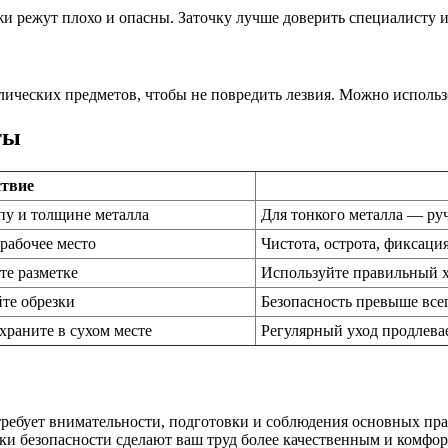
и режут плохо и опасны. Заточку лучше доверить специалисту 
ллических предметов, чтобы не повредить лезвия. Можно исполь
ты
твие
пу и толщине металла
Для тонкого металла — ру
 рабочее место
Чистота, острота, фиксаци
те разметке
Используйте правильный х
йте обрезки
Безопасность превыше все
 храните в сухом месте
Регулярный уход продлева
требует внимательности, подготовки и соблюдения основных пр
ники безопасности сделают ваш труд более качественным и комф