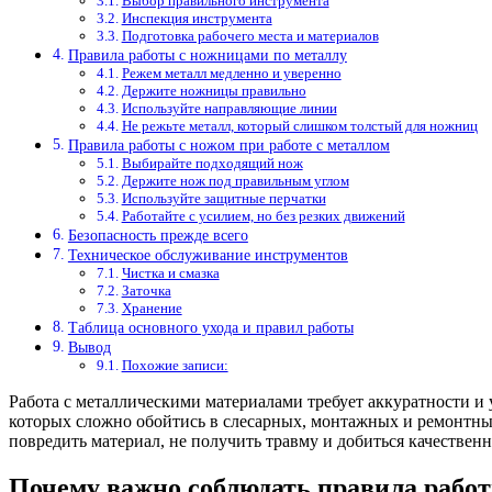
Выбор правильного инструмента
Инспекция инструмента
Подготовка рабочего места и материалов
Правила работы с ножницами по металлу
Режем металл медленно и уверенно
Держите ножницы правильно
Используйте направляющие линии
Не режьте металл, который слишком толстый для ножниц
Правила работы с ножом при работе с металлом
Выбирайте подходящий нож
Держите нож под правильным углом
Используйте защитные перчатки
Работайте с усилием, но без резких движений
Безопасность прежде всего
Техническое обслуживание инструментов
Чистка и смазка
Заточка
Хранение
Таблица основного ухода и правил работы
Вывод
Похожие записи:
Работа с металлическими материалами требует аккуратности и
которых сложно обойтись в слесарных, монтажных и ремонтных 
повредить материал, не получить травму и добиться качественн
Почему важно соблюдать правила работ