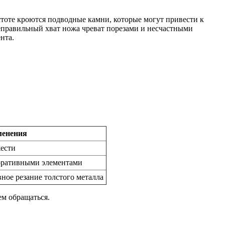
тоте кроются подводные камни, которые могут привести к
неправильный хват ножа чреват порезами и несчастными
нта.
менения
жести
оративными элементами
ное резание толстого металла
ем обращаться.