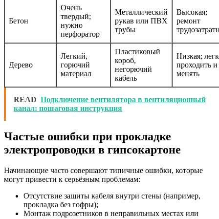
Очень
Металлический
Высокая;
твердый;
Бетон
рукав или ПВХ
ремонт
нужно
трубы
трудозатрат
перфоратор
Пластиковый
Легкий,
Низкая; легк
короб,
Дерево
горючий
проходить и
негорючий
материал
менять
кабель
READ
Подключение вентилятора в вентиляционный
канал: пошаговая инструкция
Частые ошибки при прокладке
электропроводки в гипсокартоне
Начинающие часто совершают типичные ошибки, которые
могут привести к серьёзным проблемам:
Отсутствие защиты кабеля внутри стены (например,
прокладка без гофры);
Монтаж подрозетников в неправильных местах или