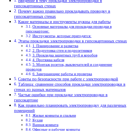
Введение в тему прокладки электропроводки в
гипсокартонных стенах
Почему важно правильно прокладывать проводку в
гипсокартонных стенах
Какие материалы и инструменты нужны для работы
Основные материалы для прокладки проводки в
гипсокартоне:
Инструменты, которые пригодятся:
Этапы прокладки электропроводки в гипсокартонных стенах
1. Планирование и разметка
2. Подготовка стен и подрозетников
3. Прокладка защитных труб и коробов
4. Протяжка кабеля
5. Монтаж розеток, выключателей и соединение
проводов
6. Завершающие работы и проверка
Советы по безопасности при работе с электропроводкой
Таблица: сравнение способов прокладки электропроводки в
стенах из разных материалов
Частые ошибки при прокладке электропроводки в
гипсокартоне
Как правильно планировать электропроводку для различных
помещений
Жилые комнаты и спальни
Кухня
Ванная комната
Офисные и рабочие комнаты