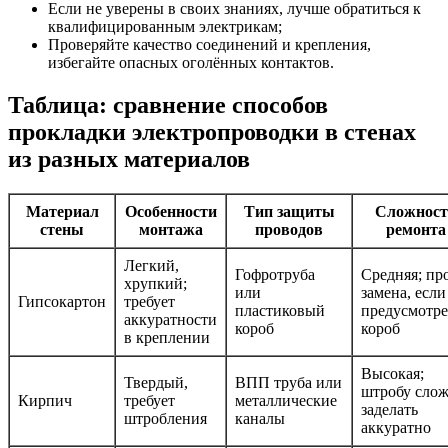
Если не уверены в своих знаниях, лучше обратиться к
квалифицированным электрикам;
Проверяйте качество соединений и крепления,
избегайте опасных оголённых контактов.
Таблица: сравнение способов
прокладки электропроводки в стенах
из разных материалов
Материал
Особенности
Тип защиты
Сложност
стены
монтажа
проводов
ремонта
Легкий,
Гофротруба
Средняя; пр
хрупкий;
или
замена, если
Гипсокартон
требует
пластиковый
предусмотр
аккуратности
короб
короб
в креплении
Высокая;
Твердый,
ВПП труба или
штробу сло
Кирпич
требует
металлические
заделать
штробления
каналы
аккуратно