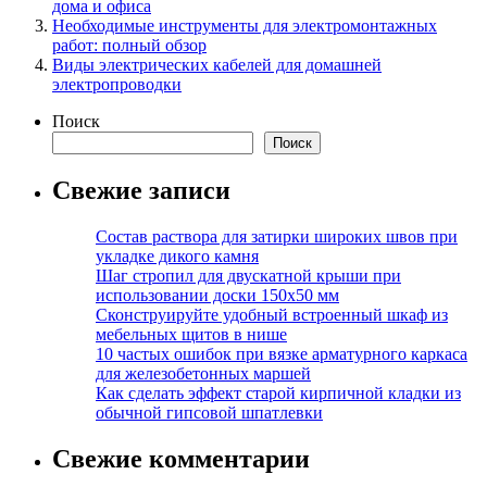
дома и офиса
Необходимые инструменты для электромонтажных
работ: полный обзор
Виды электрических кабелей для домашней
электропроводки
Поиск
Поиск
Свежие записи
Состав раствора для затирки широких швов при
укладке дикого камня
Шаг стропил для двускатной крыши при
использовании доски 150х50 мм
Сконструируйте удобный встроенный шкаф из
мебельных щитов в нише
10 частых ошибок при вязке арматурного каркаса
для железобетонных маршей
Как сделать эффект старой кирпичной кладки из
обычной гипсовой шпатлевки
Свежие комментарии