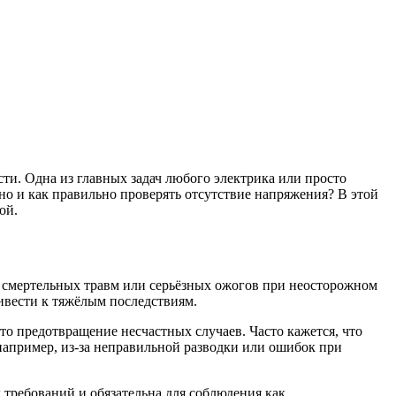
сти. Одна из главных задач любого электрика или просто
жно и как правильно проверять отсутствие напряжения? В этой
ой.
аи смертельных травм или серьёзных ожогов при неосторожном
ивести к тяжёлым последствиям.
то предотвращение несчастных случаев. Часто кажется, что
 например, из-за неправильной разводки или ошибок при
 требований и обязательна для соблюдения как