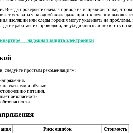
ти
. Всегда проверяйте сначала прибор на исправной точке, чтобы 
может оставаться на одной жиле даже при отключении выключате
ния изоляции или следы горения могут указывать на проблемы,
огда не работайте с проводкой, не убедившись лично в отсутств
 квартире — надежная защита электроники
дкой
в, следуйте простым рекомендациям:
 напряжения.
 перчатками и обувью.
о отключению питания.
шает безопасность.
обезопасности.
напряжения
вания
Риск ошибок
Стоимость