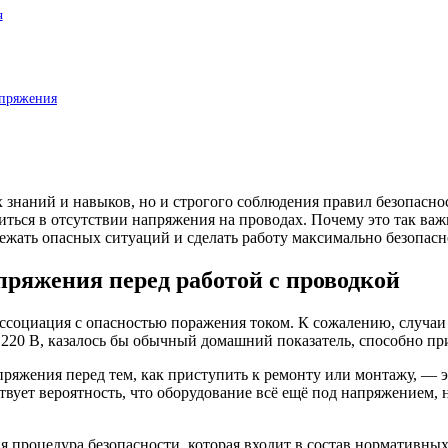
я
апряжения
х знаний и навыков, но и строгого соблюдения правил безопасно
диться в отсутствии напряжения на проводах. Почему это так ва
ежать опасных ситуаций и сделать работу максимально безопасн
пряжения перед работой с проводкой
т ассоциация с опасностью поражения током. К сожалению, случ
 220 В, казалось бы обычный домашний показатель, способно пр
ряжения перед тем, как приступить к ремонту или монтажу, — э
твует вероятность, что оборудование всё ещё под напряжением,
я процедура безопасности, которая входит в состав нормативных