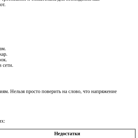
от.
ам.
жар.
вок.
 сети.
ям. Нельзя просто поверить на слово, что напряжение
их:
Недостатки