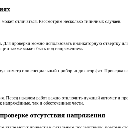
иях
и может отличаться. Рассмотрим несколько типичных случаев.
Для проверки можно использовать индикаторную отвёртку или му
оляции также может быть под напряжением.
 мультиметр или специальный прибор индикатор фаз. Проверка ве
ия. Перед началом работ важно отключить нужный автомат и пр
к напряжённые, так и обесточенные части.
 проверке отсутствия напряжения
ом этапе могут привести к фатальным последствиям, поэтому стои