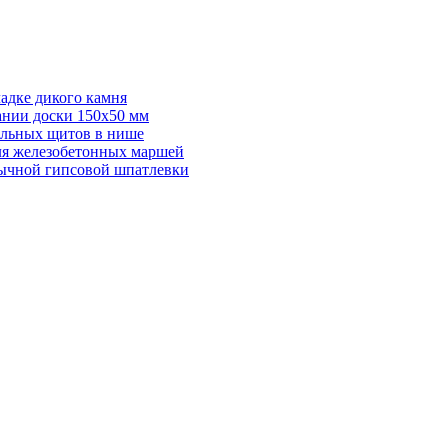
адке дикого камня
ании доски 150х50 мм
ельных щитов в нише
для железобетонных маршей
бычной гипсовой шпатлевки