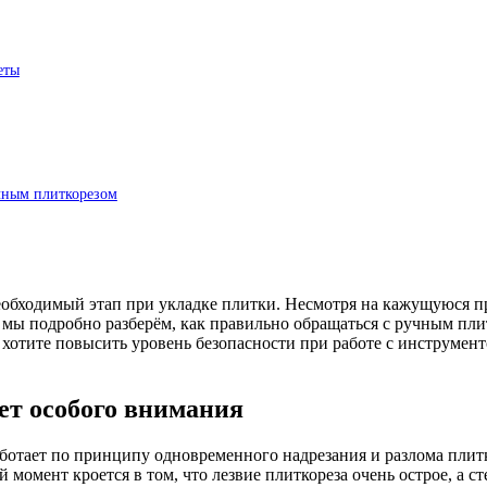
еты
чным плиткорезом
обходимый этап при укладке плитки. Несмотря на кажущуюся про
е мы подробно разберём, как правильно обращаться с ручным пли
 хотите повысить уровень безопасности при работе с инструмен
ет особого внимания
аботает по принципу одновременного надрезания и разлома плит
момент кроется в том, что лезвие плиткореза очень острое, а с