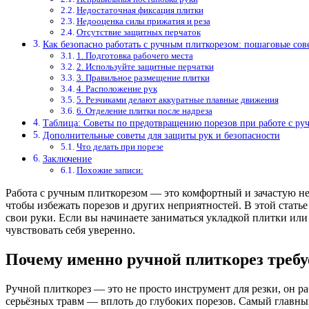
Недостаточная фиксация плитки
Недооценка силы прижатия и реза
Отсутствие защитных перчаток
Как безопасно работать с ручным плиткорезом: пошаговые сов
1. Подготовка рабочего места
2. Используйте защитные перчатки
3. Правильное размещение плитки
4. Расположение рук
5. Резчиками делают аккуратные плавные движения
6. Отделение плитки после надреза
Таблица: Советы по предотвращению порезов при работе с ру
Дополнительные советы для защиты рук и безопасности
Что делать при порезе
Заключение
Похожие записи:
Работа с ручным плиткорезом — это комфортный и зачастую не
чтобы избежать порезов и других неприятностей. В этой стать
свои руки. Если вы начинаете заниматься укладкой плитки или
чувствовать себя уверенно.
Почему именно ручной плиткорез требу
Ручной плиткорез — это не просто инструмент для резки, он р
серьёзных травм — вплоть до глубоких порезов. Самый главный 