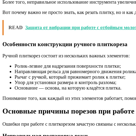
Более того, неправильное использование инструмента увеличи
Вот почему важно не просто знать, как резать плитку, но и как
READ
Защита от вибрации при работе с отбойным моло
Особенности конструкции ручного плиткореза
Ручной плиткорез состоит из нескольких важных элементов:
Ролик-лезвие для надрезания поверхности плитки;
Направляющая рельса для равномерного движения ролик
Рычаг с ручкой, который прижимает ролик к плитке;
Упор для установки размера и контроль разлома;
Основание — основа, на которую кладётся плитка.
Понимание того, как каждый из этих элементов работает, помо
Основные причины порезов при работе
Ошибки при работе с плиткорезом зачастую связаны с несколь
Неправильная постановка руки