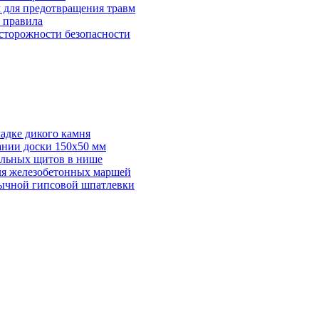
м для предотвращения травм
и правила
осторожности безопасности
адке дикого камня
ании доски 150х50 мм
ельных щитов в нише
для железобетонных маршей
бычной гипсовой шпатлевки