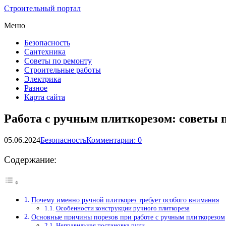
Строительный портал
Меню
Безопасность
Сантехника
Советы по ремонту
Строительные работы
Электрика
Разное
Карта сайта
Работа с ручным плиткорезом: советы 
05.06.2024
Безопасность
Комментарии: 0
Содержание:
Почему именно ручной плиткорез требует особого внимания
Особенности конструкции ручного плиткореза
Основные причины порезов при работе с ручным плиткорезом
Неправильная постановка руки