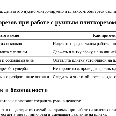
а. Делать это нужно контролируемо и плавно, чтобы треск был м
резов при работе с ручным плиткорезом
это важно
Как примен
ких осколков
Надевать перед началом работы, по
такта с лезвием
Держать плитку сбоку, не за линие
 и соскальзывание
Оставлять плитку устойчивой на п
дрез без ущерба
Не торопиться, проводить ролик 
ься о разбросанные осколки
Следить за чистотой после каждого
к и безопасности
в, которые помогают сохранить руки в целости:
это предотвратит случайные травмы при работе на коленях или
могает видеть линию реза и уменьшает давление на плитку.