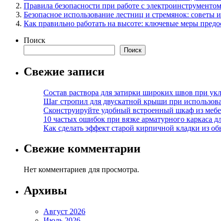
Правила безопасности при работе с электроинструменто
Безопасное использование лестниц и стремянок: советы 
Как правильно работать на высоте: ключевые меры пред
Поиск
Поиск
Свежие записи
Состав раствора для затирки широких швов при укл
Шаг стропил для двускатной крыши при использов
Сконструируйте удобный встроенный шкаф из меб
10 частых ошибок при вязке арматурного каркаса 
Как сделать эффект старой кирпичной кладки из о
Свежие комментарии
Нет комментариев для просмотра.
Архивы
Август 2026
Июль 2026