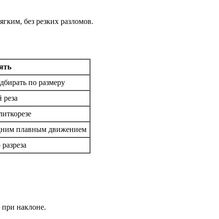
ягким, без резких разломов.
ять
дбирать по размеру
й реза
литкорезе
одним плавным движением
 разреза
 при наклоне.