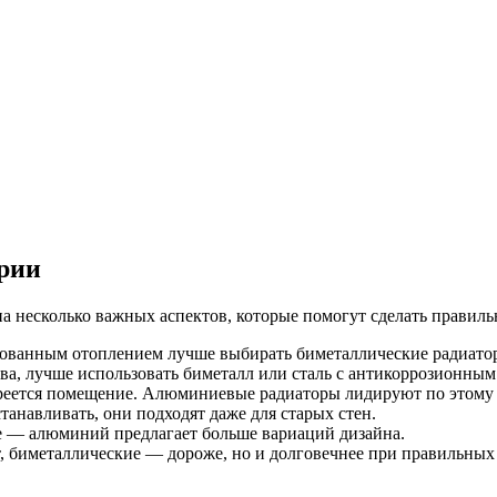
ерии
на несколько важных аспектов, которые помогут сделать правил
ованным отоплением лучше выбирать биметаллические радиато
тва, лучше использовать биметалл или сталь с антикоррозионны
реется помещение. Алюминиевые радиаторы лидируют по этому 
навливать, они подходят даже для старых стен.
е — алюминий предлагает больше вариаций дизайна.
биметаллические — дороже, но и долговечнее при правильных 