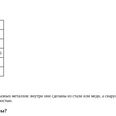
)
разных металлов: внутри они сделаны из стали или меди, а сна
ностью.
ры?