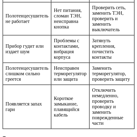
Проверить сеть,
Нет питания,
заменить ТЭН,
Полотенцесушитель
сломан ТЭН,
проверить и
не работает
неисправна
заменить
кнопка
выключатель
Проблемы с
Затянуть
Прибор гудит или
контактами,
крепления,
издает шум
вибрация
почистить
корпуса
контакты
Полотенцесушитель
Неисправен
Заменить
слишком сильно
терморегулятор
терморегулятор,
греется
или защита
проверить защиту
Отключить
немедленно,
Короткое
проверить
Появляется запах
замыкание,
проводку и
гари
плавящийся
заменить
кабель
поврежденные
части