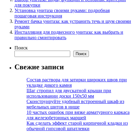
для покупки
Установка унитаза своими руками: подробная
пошаговая инструкция
Ремонт бачка унитаза: как устранить течь и шум своими
руками
Инсталляция для подвесного унитаза: как выбрать и
правильно смонтировать
Поиск
Поиск
Свежие записи
Состав раствора для затирки широких швов при
укладке дикого камня
Шаг стропил для двускатной крыши при
использовании доски 150х50 мм
Сконструируйте удобный встроенный шкаф из
мебельных щитов в нише
10 частых ошибок при вязке арматурного каркаса
для железобетонных маршей
Как сделать эффект старой кирпичной кладки из
обычной гипсовой шпатлевки