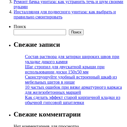
Ремонт бачка унитаза: как устранить течь и шум своими
руками
Инсталляция для подвесного унитаза: как выбрать и
правильно смонтировать
Поиск
Поиск
Свежие записи
Состав раствора для затирки широких швов при
укладке дикого камня
Шаг стропил для двускатной крыши при
использовании доски 150х50 мм
Сконструируйте удобный встроенный шкаф из
мебельных щитов в нише
10 частых ошибок при вязке арматурного каркаса
для железобетонных маршей
Как сделать эффект старой кирпичной кладки из
обычной гипсовой шпатлевки
Свежие комментарии
Нет комментариев для просмотра.