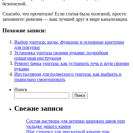
безопасной.
Спасибо, что прочитали! Если статья была полезной, просто
запомните: ревизия — ваш лучший друг в мире канализации.
Похожие записи:
Выбор унитаза: виды, функции и основные критерии
для покупки
Установка унитаза своими руками: подробная
пошаговая инструкция
Ремонт бачка унитаза: как устранить течь и шум своими
руками
Инсталляция для подвесного унитаза: как выбрать и
правильно смонтировать
Поиск
Поиск
Свежие записи
Состав раствора для затирки широких швов при
укладке дикого камня
Шаг стропил для двускатной крыши при