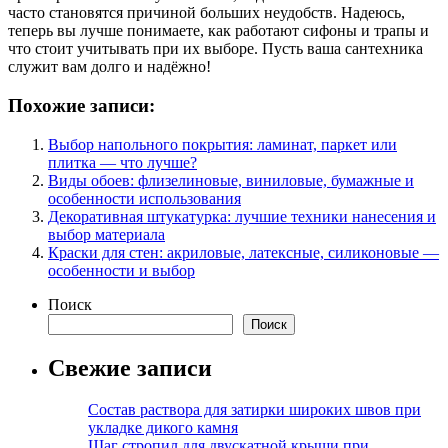
часто становятся причиной больших неудобств. Надеюсь,
теперь вы лучше понимаете, как работают сифоны и трапы и
что стоит учитывать при их выборе. Пусть ваша сантехника
служит вам долго и надёжно!
Похожие записи:
Выбор напольного покрытия: ламинат, паркет или
плитка — что лучше?
Виды обоев: флизелиновые, виниловые, бумажные и
особенности использования
Декоративная штукатурка: лучшие техники нанесения и
выбор материала
Краски для стен: акриловые, латексные, силиконовые —
особенности и выбор
Поиск
Поиск
Свежие записи
Состав раствора для затирки широких швов при
укладке дикого камня
Шаг стропил для двускатной крыши при