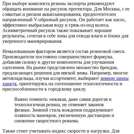
При выборе комплекта резины эксперты рекомендуют
обращать внимание на рисунок протектора. Для Москвы, с ее
слякотью и риском аквапланирования, предпочтителен
направленный V-образный рисунок. Он работает как насос,
эффективно выбрасывая воду и грязь из-под колеса.
Асимметричный рисунок также показывает хорошие
результаты, сочетая в себе зоны для отвода влаги и блоки для
уверенного маневрирования.
Немаловажным фактором является состав резиновой смеси.
Производители постоянно совершенствуют формулы,
добавляя силику и другие компоненты для улучшения
сцепления. На рынке представлено множество брендов,
предлагающих решения для мягкой зимы. Например, многие
автовладельцы, изучая ассортимент, выбирают
зимние шины
ханкук
, ориентируясь на соотношение технологичности и
приспособленности к городскому циклу.
Важно помнить: никакая, даже самая дорогая и
технологичная резина, не отменяет законов
физики. Зимний стиль вождения подразумевает
плавность маневров, увеличенную дистанцию и
снижение скоростного режима.
Также стоит учитывать индекс скорости и нагрузки. Для