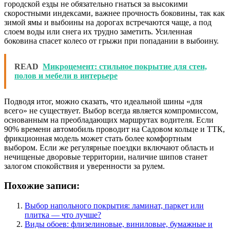
городской езды не обязательно гнаться за высокими
скоростными индексами, важнее прочность боковины, так как
зимой ямы и выбоины на дорогах встречаются чаще, а под
слоем воды или снега их трудно заметить. Усиленная
боковина спасет колесо от грыжи при попадании в выбоину.
READ
Микроцемент: стильное покрытие для стен,
полов и мебели в интерьере
Подводя итог, можно сказать, что идеальной шины «для
всего» не существует. Выбор всегда является компромиссом,
основанным на преобладающих маршрутах водителя. Если
90% времени автомобиль проводит на Садовом кольце и ТТК,
фрикционная модель может стать более комфортным
выбором. Если же регулярные поездки включают область и
нечищеные дворовые территории, наличие шипов станет
залогом спокойствия и уверенности за рулем.
Похожие записи:
Выбор напольного покрытия: ламинат, паркет или
плитка — что лучше?
Виды обоев: флизелиновые, виниловые, бумажные и