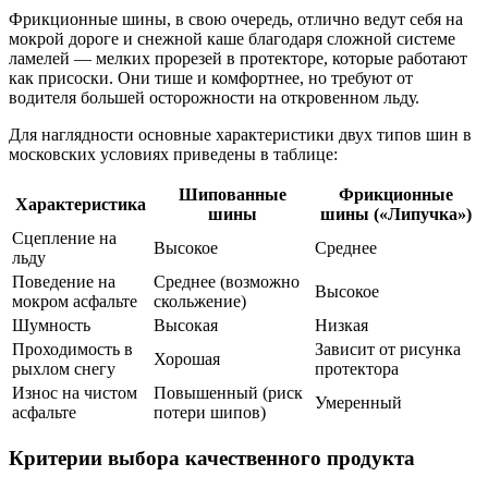
Фрикционные шины, в свою очередь, отлично ведут себя на
мокрой дороге и снежной каше благодаря сложной системе
ламелей — мелких прорезей в протекторе, которые работают
как присоски. Они тише и комфортнее, но требуют от
водителя большей осторожности на откровенном льду.
Для наглядности основные характеристики двух типов шин в
московских условиях приведены в таблице:
Шипованные
Фрикционные
Характеристика
шины
шины («Липучка»)
Сцепление на
Высокое
Среднее
льду
Поведение на
Среднее (возможно
Высокое
мокром асфальте
скольжение)
Шумность
Высокая
Низкая
Проходимость в
Зависит от рисунка
Хорошая
рыхлом снегу
протектора
Износ на чистом
Повышенный (риск
Умеренный
асфальте
потери шипов)
Критерии выбора качественного продукта