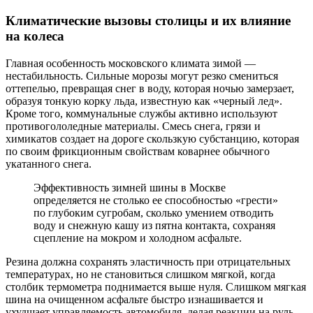
Климатические вызовы столицы и их влияние
на колеса
Главная особенность московского климата зимой —
нестабильность. Сильные морозы могут резко смениться
оттепелью, превращая снег в воду, которая ночью замерзает,
образуя тонкую корку льда, известную как «черный лед».
Кроме того, коммунальные службы активно используют
противогололедные материалы. Смесь снега, грязи и
химикатов создает на дороге скользкую субстанцию, которая
по своим фрикционным свойствам коварнее обычного
укатанного снега.
Эффективность зимней шины в Москве
определяется не столько ее способностью «грести»
по глубоким сугробам, сколько умением отводить
воду и снежную кашу из пятна контакта, сохраняя
сцепление на мокром и холодном асфальте.
Резина должна сохранять эластичность при отрицательных
температурах, но не становиться слишком мягкой, когда
столбик термометра поднимается выше нуля. Слишком мягкая
шина на очищенном асфальте быстро изнашивается и
ухудшает управляемость автомобиля, делая реакции на руль