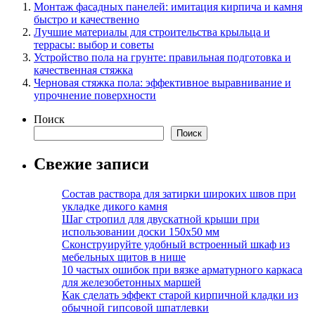
Монтаж фасадных панелей: имитация кирпича и камня
быстро и качественно
Лучшие материалы для строительства крыльца и
террасы: выбор и советы
Устройство пола на грунте: правильная подготовка и
качественная стяжка
Черновая стяжка пола: эффективное выравнивание и
упрочнение поверхности
Поиск
Поиск
Свежие записи
Состав раствора для затирки широких швов при
укладке дикого камня
Шаг стропил для двускатной крыши при
использовании доски 150х50 мм
Сконструируйте удобный встроенный шкаф из
мебельных щитов в нише
10 частых ошибок при вязке арматурного каркаса
для железобетонных маршей
Как сделать эффект старой кирпичной кладки из
обычной гипсовой шпатлевки