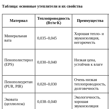
Таблица: основные утеплители и их свойства
Теплопроводность
Материал
Преимущества
(Вт/м·К)
Хорошая тепло- и
Минеральная
0,035–0,045
звукоизоляция,
вата
негорючесть
Пенополистирол
Низкая цена,
0,030–0,040
(EPS)
устойчив к влаге
Очень низкая
Пенополиуретан
0,020–0,030
теплопроводность,
(PUR, PIR)
долговечность
Экологичность,
Эковата
0,038–0,040
хорошая
(целлюлоза)
звукоизоляция