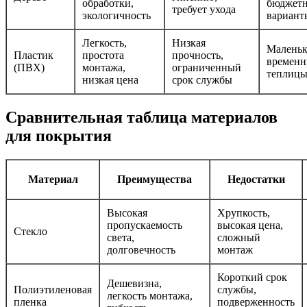
обработки,
бюджет
требует ухода
экологичность
вариант
Легкость,
Низкая
Малень
Пластик
простота
прочность,
времен
(ПВХ)
монтажа,
ограниченный
теплиц
низкая цена
срок службы
Сравнительная таблица материалов
для покрытия
Материал
Преимущества
Недостатки
Высокая
Хрупкость,
пропускаемость
высокая цена,
Стекло
света,
сложный
долговечность
монтаж
Короткий срок
Дешевизна,
Полиэтиленовая
службы,
легкость монтажа,
пленка
подверженность