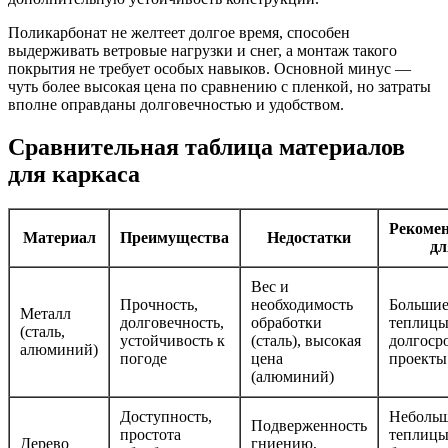
Поликарбонат не желтеет долгое время, способен
выдерживать ветровые нагрузки и снег, а монтаж такого
покрытия не требует особых навыков. Основной минус —
чуть более высокая цена по сравнению с пленкой, но затраты
вполне оправданы долговечностью и удобством.
Сравнительная таблица материалов
для каркаса
Рекомен
Материал
Преимущества
Недостатки
дл
Вес и
Прочность,
необходимость
Больши
Металл
долговечность,
обработки
теплицы
(сталь,
устойчивость к
(сталь), высокая
долгоср
алюминий)
погоде
цена
проекты
(алюминий)
Доступность,
Неболь
Подверженность
простота
теплицы
Дерево
гниению,