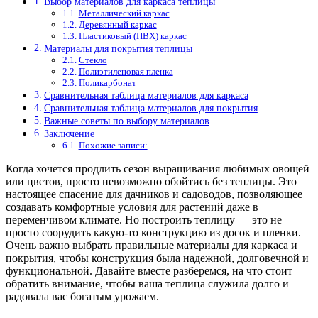
Выбор материалов для каркаса теплицы
Металлический каркас
Деревянный каркас
Пластиковый (ПВХ) каркас
Материалы для покрытия теплицы
Стекло
Полиэтиленовая пленка
Поликарбонат
Сравнительная таблица материалов для каркаса
Сравнительная таблица материалов для покрытия
Важные советы по выбору материалов
Заключение
Похожие записи:
Когда хочется продлить сезон выращивания любимых овощей
или цветов, просто невозможно обойтись без теплицы. Это
настоящее спасение для дачников и садоводов, позволяющее
создавать комфортные условия для растений даже в
переменчивом климате. Но построить теплицу — это не
просто соорудить какую-то конструкцию из досок и пленки.
Очень важно выбрать правильные материалы для каркаса и
покрытия, чтобы конструкция была надежной, долговечной и
функциональной. Давайте вместе разберемся, на что стоит
обратить внимание, чтобы ваша теплица служила долго и
радовала вас богатым урожаем.