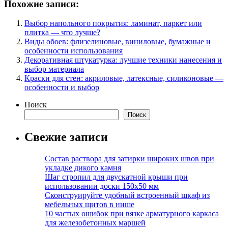
Похожие записи:
Выбор напольного покрытия: ламинат, паркет или
плитка — что лучше?
Виды обоев: флизелиновые, виниловые, бумажные и
особенности использования
Декоративная штукатурка: лучшие техники нанесения и
выбор материала
Краски для стен: акриловые, латексные, силиконовые —
особенности и выбор
Поиск
Поиск
Свежие записи
Состав раствора для затирки широких швов при
укладке дикого камня
Шаг стропил для двускатной крыши при
использовании доски 150х50 мм
Сконструируйте удобный встроенный шкаф из
мебельных щитов в нише
10 частых ошибок при вязке арматурного каркаса
для железобетонных маршей