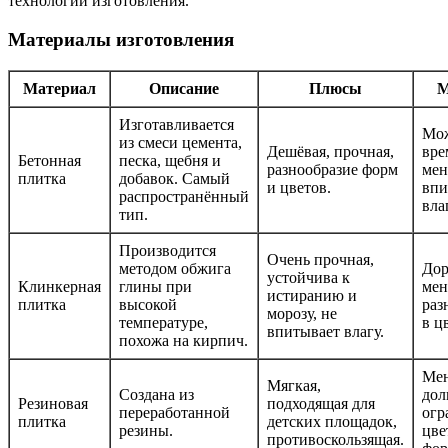
технологии изготовления.
Материалы изготовления
Материал
Описание
Плюсы
М
Изготавливается
Мож
из смеси цемента,
Дешёвая, прочная,
вре
Бетонная
песка, щебня и
разнообразие форм
мен
плитка
добавок. Самый
и цветов.
впи
распространённый
вла
тип.
Производится
Очень прочная,
методом обжига
Дор
устойчива к
Клинкерная
глины при
мен
истиранию и
плитка
высокой
раз
морозу, не
температуре,
в ц
впитывает влагу.
похожа на кирпич.
Ме
Мягкая,
Создана из
дол
Резиновая
подходящая для
переработанной
огр
плитка
детских площадок,
резины.
цве
противоскользящая.