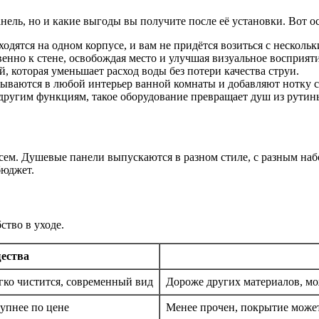
нель, но и какие выгоды вы получите после её установки. Вот 
одятся на одном корпусе, и вам не придётся возиться с несколь
нно к стене, освобождая место и улучшая визуальное восприяти
 которая уменьшает расход воды без потери качества струи.
ваются в любой интерьер ванной комнаты и добавляют нотку 
ругим функциям, такое оборудование превращает душ из рутины
сем. Душевые панели выпускаются в разном стиле, с разным на
бюджет.
ство в уходе.
ества
егко чистится, современный вид
Дороже других материалов, мо
упнее по цене
Менее прочен, покрытие может