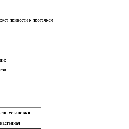
жет привести к протечкам.
ий:
тов.
ень установки
 настенная