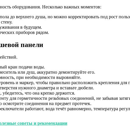
чность оборудования. Несколько важных моментов:
пола до верхнего душа, но можно корректировать под рост польз
стену.
луживания в будущем.
ческих приборов рядом.
ушевой панели
действий.
ный кран подачи воды.
меситель или душ, аккуратно демонтируйте его.
овность, при необходимости выровняйте.
ровень и маркер, чтобы правильно расположить крепления для 
тверстия нужного диаметра и вставьте дюбели.
 убедитесь, что она крепко держится.
ту для герметичности резьбовых соединений, не забывая затягив
 осмотрите соединения на предмет протечек.
реключатели работают, вода течёт равномерно, температура регул
полезные советы и рекомендации