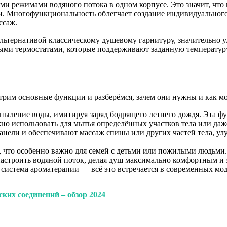
кими режимами водяного потока в одном корпусе. Это значит, ч
. Многофункциональность облегчает создание индивидуального
ссаж.
альтернативой классическому душевому гарнитуру, значительно 
ми термостатами, которые поддерживают заданную температуру
трим основные функции и разберёмся, зачем они нужны и как м
спыление воды, имитируя заряд бодрящего летнего дождя. Эта фун
но использовать для мытья определённых участков тела или даж
панели и обеспечивают массаж спины или других частей тела, у
, что особенно важно для семей с детьми или пожилыми людьми.
настроить водяной поток, делая душ максимально комфортным и
 система ароматерапии — всё это встречается в современных мод
ких соединений – обзор 2024