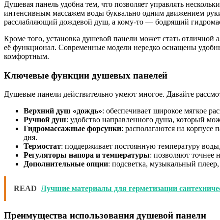
Душевая панель удобна тем, что позволяет управлять несколь
интенсивным массажем воды буквально одним движением руки
расслабляющий дождевой душ, а кому-то — бодрящий гидрома
Кроме того, установка душевой панели может стать отличной 
её функционал. Современные модели нередко оснащены удобны
комфортным.
Ключевые функции душевых панелей
Душевые панели действительно умеют многое. Давайте рассмо
Верхний душ «дождь»
: обеспечивает широкое мягкое ра
Ручной душ
: удобство направленного душа, который мож
Гидромассажные форсунки
: располагаются на корпусе 
дня.
Термостат
: поддерживает постоянную температуру воды
Регуляторы напора и температуры
: позволяют точнее 
Дополнительные опции
: подсветка, музыкальный плеер,
READ
Лучшие материалы для герметизации сантехничес
Преимущества использования душевой панели