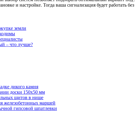
новке и настройке. Тогда ваша сигнализация будет работать без
окупке земли
бходимы
пециалисты
ый – что лучше?
адке дикого камня
ании доски 150х50 мм
ельных щитов в нише
для железобетонных маршей
бычной гипсовой шпатлевки