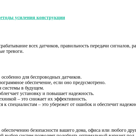
методы усиления конструкции
рабатывание всех датчиков, правильность передачи сигналов, ра
ые тревоги.
, особенно для беспроводных датчиков.
рограммное обеспечение, если оно предусмотрено.
 системы в будущем.
блегчает установку и повышает надежность.
хникой – это снижает их эффективность.
я к специалистам – это убережет от ошибок и обеспечит надежн
 обеспечению безопасности вашего дома, офиса или любого друг
й выбор систем позволяет подобрать оптимальный вариант под л