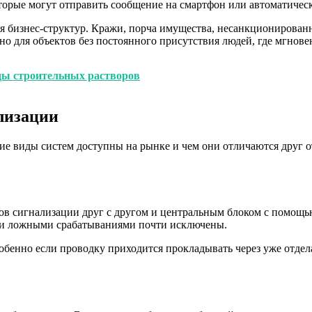
торые могут отправить сообщение на смартфон или автоматичес
ля бизнес-структур. Кражи, порча имущества, несанкционирова
но для объектов без постоянного присутствия людей, где мгнов
ды строительных растворов
лизации
кие виды систем доступны на рынке и чем они отличаются друг 
в сигнализации друг с другом и центральным блоком с помощью
и и ложными срабатываниями почти исключены.
собенно если проводку приходится прокладывать через уже отде