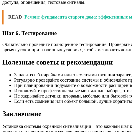
доступа, оповещения, тестовые сигналы.
READ
Ремонт фундамента старого дома: эффективные 
Шаг 6. Тестирование
Обязательно проведите полноценное тестирование. Проверьте с
время суток и при различных условиях, чтобы исключить ложн
Полезные советы и рекомендации
Запаситесь батарейками или элементами питания заранее
Регулярно проверяйте состояние системы и обновляйте п
При планировании подумайте о возможности расширения
Используйте профессиональные монтажные наборы, это о
Не закрывайте датчики шторами, мебелью или бытовой те
Если есть сомнения или объект большой, лучше обратитьс
Заключение
Установка системы охранной сигнализации – это важный шаг к
монтажа стал доступным даже для непрофессионалов, а широки