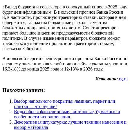
«Вклад бюджета и госсектора в совокупный спрос в 2025 году
будет дезинфляционным. В июльский прогноз Банка России
и, в частности, прогнозную траекторию ставки, которая в нем
содержится, заложены бюджетные расходы с учетом
бюджетных поправок, принятых летом. Совет директоров
придает большое значение предсказуемости бюджетной
политики. В случае изменения параметров бюджета может
требоваться уточнение прогнозной траектории ставки», —
рассказал Заботкин.
В июльской версии среднесрочного прогноза Банка России по
среднему значению ключевой ставки сейчас указаны уровни в
16,3-18% до конца 2025 года и 12-13% в 2026 году.
Источник:
rg.ru
Похожие записи:
Выбор напольного покрытия: ламинат, паркет или
плитка — что лучше?
Виды обоев: флизелиновые, виниловые, бумажные и
особенности использования
Декоративная штукатурка: лучшие техники нанесения и
выбор материала