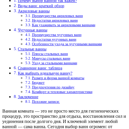
Почему выбор ванной так важен?
Виды ванн: краткий обзор
Акриловые ванны
Преимущества акриловых ванн
Недостатки акриловых ванн
Как ухаживать за акриловыми ваннами
Чугунные ванны
Преимущества чугунных ванн
Недостатки чугунных ванн
Особенности ухода за чугунными ваннами
Стальные ванны
Плюсы стальных ванн
Минусы стальных ванн
Уход за стальными ваннами
Сравнение ванн: таблица
Как выбрать идеальную ванну?
Размер и форма ванной комнаты
Бюджет
Предпочтения по дизайну
Комфорт и тепловые характеристики
Заключение
Похожие записи:
Ванная комната — это не просто место для гигиенических
процедур, это пространство для отдыха, восстановления сил и
уединения после долгого дня. И ключевой элемент любой
ванной — сама ванна. Сегодня выбор ванн огромен: от