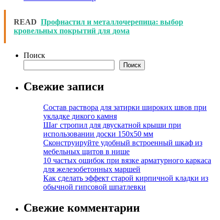
READ
Профнастил и металлочерепица: выбор
кровельных покрытий для дома
Поиск
Поиск
Свежие записи
Состав раствора для затирки широких швов при
укладке дикого камня
Шаг стропил для двускатной крыши при
использовании доски 150х50 мм
Сконструируйте удобный встроенный шкаф из
мебельных щитов в нише
10 частых ошибок при вязке арматурного каркаса
для железобетонных маршей
Как сделать эффект старой кирпичной кладки из
обычной гипсовой шпатлевки
Свежие комментарии