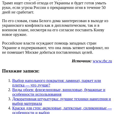
Трамп ищет способ отхода от Украины и будет готов умыть
руки, если угроза России о прекращении огня в течение 50
дней не сработает.
По его словам, глава Белого дома заинтересован в выходе из
украинского конфликта как в дипломатическом, так и в
военном плане, несмотря на его согласие поставить Киеву
новое оружие.
Российские власти осуждают помощь западных стран
Украине и подчеркивают, что она лишь затянет конфликт, но
не помешает Москве добиться поставленных целей.
Источник:
www.rbc.ru
Похожие записи:
Выбор напольного покрытия: ламинат, паркет или
плитка — что лучше?
Виды обоев: флизелиновые, виниловые, бумажные и
особенности использования
Декоративная штукатурка: лучшие техники нанесения и
выбор материала
Краски для стен: акриловые, латексные, силиконовые —
особенности и выбор