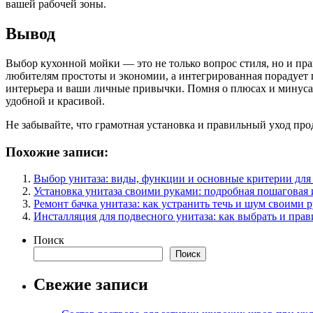
вашей рабочей зоны.
Вывод
Выбор кухонной мойки — это не только вопрос стиля, но и пр
любителям простоты и экономии, а интегрированная порадует 
интерьера и ваши личные привычки. Помня о плюсах и минусах
удобной и красивой.
Не забывайте, что грамотная установка и правильный уход пр
Похожие записи:
Выбор унитаза: виды, функции и основные критерии для
Установка унитаза своими руками: подробная пошаговая
Ремонт бачка унитаза: как устранить течь и шум своими 
Инсталляция для подвесного унитаза: как выбрать и пра
Поиск
Поиск
Свежие записи