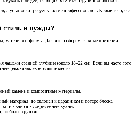
ых кухонь и людей, ценящих эстетику и функциональность.
в, а установка требует участие профессионалов. Кроме того, есл
й стиль и нужды?
ы, материал и формы. Давайте разберём главные критерии.
мя чашами средней глубины (около 18–22 см). Если вы часто гот
тные раковины, экономящие место.
енный камень и композитные материалы.
ый материал, но склонен к царапинам и потере блеска.
 вписывается в современные кухни.
, но более хрупкие.