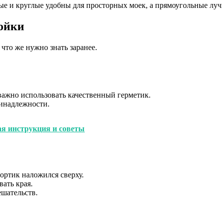
е и круглые удобны для просторных моек, а прямоугольные лу
мойки
 что же нужно знать заранее.
ажно использовать качественный герметик.
инадлежности.
ая инструкция и советы
бортик наложился сверху.
ать края.
ешательств.