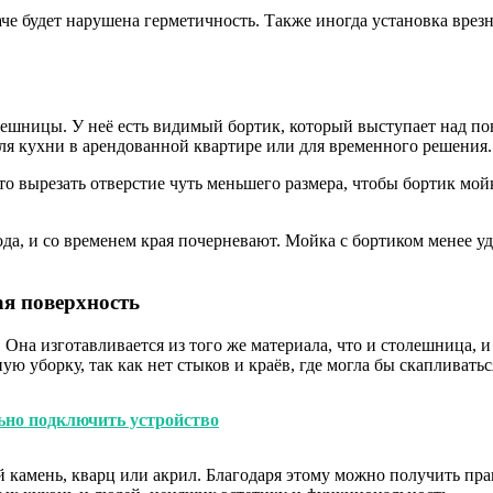
че будет нарушена герметичность. Также иногда установка врез
олешницы. У неё есть видимый бортик, который выступает над п
ля кухни в арендованной квартире или для временного решения.
то вырезать отверстие чуть меньшего размера, чтобы бортик мо
да, и со временем края почерневают. Мойка с бортиком менее удо
ая поверхность
Она изготавливается из того же материала, что и столешница, 
уборку, так как нет стыков и краёв, где могла бы скапливаться
ьно подключить устройство
камень, кварц или акрил. Благодаря этому можно получить пр