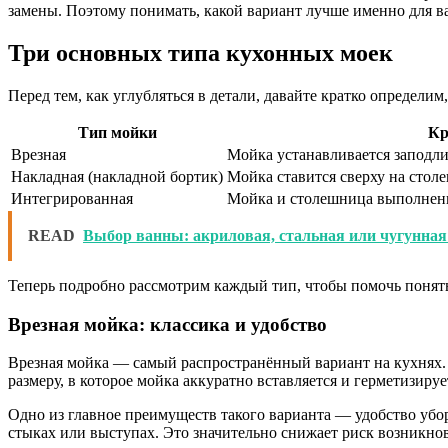
замены. Поэтому понимать, какой вариант лучше именно для в
Три основных типа кухонных моек
Перед тем, как углубляться в детали, давайте кратко определи
Тип мойки
Кр
Врезная
Мойка устанавливается заподли
Накладная (накладной бортик)
Мойка ставится сверху на стол
Интегрированная
Мойка и столешница выполнены 
READ
Выбор ванны: акриловая, стальная или чугунна
Теперь подробно рассмотрим каждый тип, чтобы помочь понять
Врезная мойка: классика и удобство
Врезная мойка — самый распространённый вариант на кухнях. Е
размеру, в которое мойка аккуратно вставляется и герметизир
Одно из главное преимуществ такого варианта — удобство убор
стыках или выступах. Это значительно снижает риск возникно