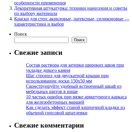
особенности применения
Декоративная штукатурка: техники нанесения и советы
по выбору материала
Краски для стен: акриловые, латексные, силиконовые —
характеристики и выбор
Поиск
Поиск
Свежие записи
Состав раствора для затирки широких швов при
укладке дикого камня
Шаг стропил для двускатной крыши при
использовании доски 150х50 мм
Сконструируйте удобный встроенный шкаф из
мебельных щитов в нише
10 частых ошибок при вязке арматурного каркаса
для железобетонных маршей
Как сделать эффект старой кирпичной кладки из
обычной гипсовой шпатлевки
Свежие комментарии