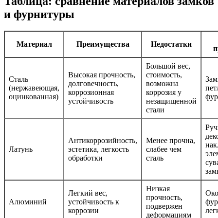
Таблица: сравнение материалов замков
и фурнитуры
Материал
Преимущества
Недостатки
п
Большой вес,
Высокая прочность,
стоимость,
Сталь
Зам
долговечность,
возможна
(нержавеющая,
пет
коррозионная
коррозия у
оцинкованная)
фур
устойчивость
незащищенной
стали
Руч
дек
Антикоррозийность,
Менее прочна,
нак
Латунь
эстетика, легкость
слабее чем
эле
обработки
сталь
сув
зам
Низкая
Легкий вес,
Око
прочность,
Алюминий
устойчивость к
фур
подвержен
коррозии
лег
деформациям