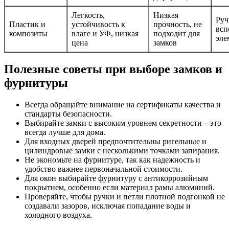
Легкость,
Низкая
Руч
Пластик и
устойчивость к
прочность, не
всп
композиты
влаге и УФ, низкая
подходит для
эле
цена
замков
Полезные советы при выборе замков и
фурнитуры
Всегда обращайте внимание на сертификаты качества и
стандарты безопасности.
Выбирайте замки с высоким уровнем секретности – это
всегда лучше для дома.
Для входных дверей предпочтительны ригельные и
цилиндровые замки с несколькими точками запирания.
Не экономьте на фурнитуре, так как надежность и
удобство важнее первоначальной стоимости.
Для окон выбирайте фурнитуру с антикоррозийным
покрытием, особенно если материал рамы алюминий.
Проверяйте, чтобы ручки и петли плотной подгонкой не
создавали зазоров, исключая попадание воды и
холодного воздуха.