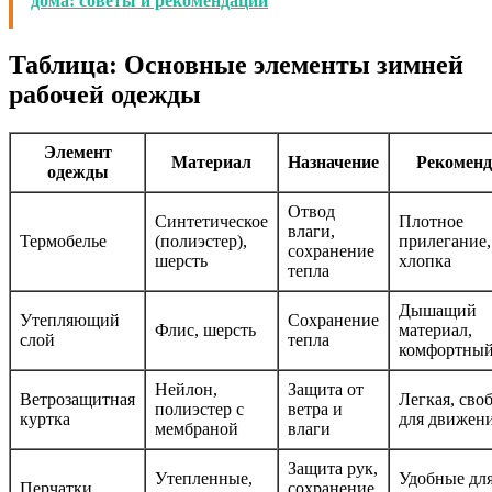
дома: советы и рекомендации
Таблица: Основные элементы зимней
рабочей одежды
Элемент
Материал
Назначение
Рекомен
одежды
Отвод
Синтетическое
Плотное
влаги,
Термобелье
(полиэстер),
прилегание,
сохранение
шерсть
хлопка
тепла
Дышащий
Утепляющий
Сохранение
Флис, шерсть
материал,
слой
тепла
комфортны
Нейлон,
Защита от
Ветрозащитная
Легкая, сво
полиэстер с
ветра и
куртка
для движен
мембраной
влаги
Защита рук,
Утепленные,
Удобные дл
Перчатки
сохранение