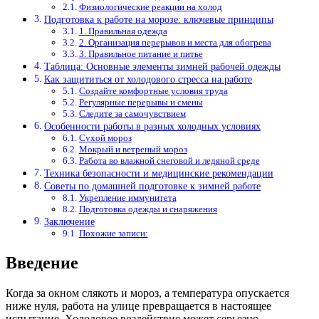
Физиологические реакции на холод
Подготовка к работе на морозе: ключевые принципы
1. Правильная одежда
2. Организация перерывов и места для обогрева
3. Правильное питание и питье
Таблица: Основные элементы зимней рабочей одежды
Как защититься от холодового стресса на работе
Создайте комфортные условия труда
Регулярные перерывы и смены
Следите за самочувствием
Особенности работы в разных холодных условиях
Сухой мороз
Мокрый и ветреный мороз
Работа во влажной снеговой и ледяной среде
Техника безопасности и медицинские рекомендации
Советы по домашней подготовке к зимней работе
Укрепление иммунитета
Подготовка одежды и снаряжения
Заключение
Похожие записи:
Введение
Когда за окном слякоть и мороз, а температура опускается
ниже нуля, работа на улице превращается в настоящее
испытание. Холодовое воздействие может серьезно