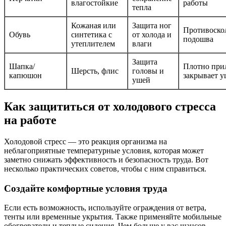
влагостойкие
работы
тепла
Кожаная или
Защита ног
Противоско
Обувь
синтетика с
от холода и
подошва
утеплителем
влаги
Защита
Шапка/
Плотно прил
Шерсть, флис
головы и
капюшон
закрывает 
ушей
Как защититься от холодового стресса
на работе
Холодовой стресс — это реакция организма на
неблагоприятные температурные условия, которая может
заметно снижать эффективность и безопасность труда. Вот
несколько практических советов, чтобы с ним справиться.
Создайте комфортные условия труда
Если есть возможность, используйте ограждения от ветра,
тенты или временные укрытия. Также применяйте мобильные
обогреватели и теплые сидения. Чем больше у вас шансов