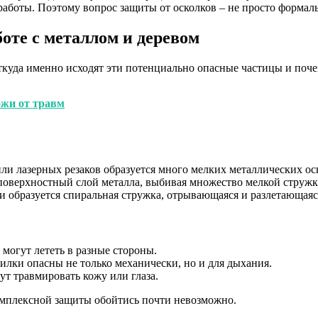
аботы. Поэтому вопрос защиты от осколков – не просто формаль
оте с металлом и деревом
 откуда именно исходят эти потенциально опасные частицы и поч
ожи от травм
ли лазерных резаков образуется много мелких металлических оск
оверхностный слой металла, выбивая множество мелкой стружк
и образуется спиральная стружка, отрывающаяся и разлетающаяс
могут лететь в разные стороны.
илки опасны не только механически, но и для дыхания.
т травмировать кожу или глаза.
комплексной защиты обойтись почти невозможно.