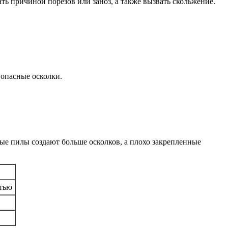
ать причиной порезов или заноз, а также вызвать скольжение.
 опасные осколки.
е пилы создают больше осколков, а плохо закрепленные
стью