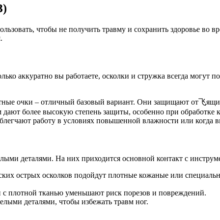
З)
льзовать, чтобы не получить травму и сохранить здоровье во в
.
лько аккуратно вы работаете, осколки и стружка всегда могут по
тные очки – отличный базовый вариант. Они защищают от飞ящих
 дают более высокую степень защиты, особенно при обработке 
блегчают работу в условиях повышенной влажности или когда в
елыми деталями. На них приходится основной контакт с инструм
ских острых осколков подойдут плотные кожаные или специальны
 с плотной тканью уменьшают риск порезов и повреждений.
елыми деталями, чтобы избежать травм ног.