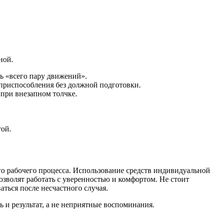
ной.
ть «всего пару движений».
 приспособления без должной подготовки.
при внезапном толчке.
той.
ого рабочего процесса. Использование средств индивидуальной
озволят работать с уверенностью и комфортом. Не стоит
ться после несчастного случая.
ь и результат, а не неприятные воспоминания.