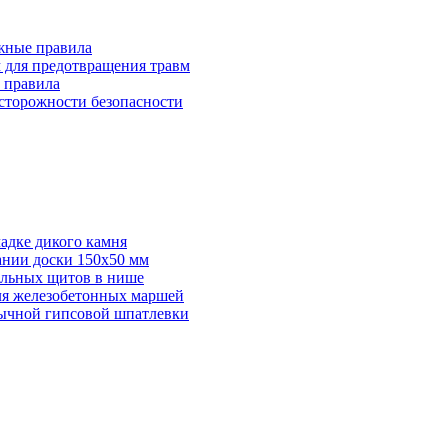
ажные правила
м для предотвращения травм
и правила
осторожности безопасности
адке дикого камня
ании доски 150х50 мм
ельных щитов в нише
для железобетонных маршей
бычной гипсовой шпатлевки