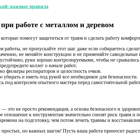
дкой: важные правила
при работе с металлом и деревом
оторые помогут защититься от травм и сделать работу комфорт
м работы, не пропускайте этот шаг даже если собираетесь сдела
начению, не меняйте конструкции и не применяйте самодельные
 устойчиво, руки хорошо контролируемыми, чтобы не срывались 
редупредите коллег о начале работ.
но фильтры респираторов и целостность очков.
 убирать и иметь под рукой все необходимое для безопасности.
ь под контролем опытного мастера перед самостоятельной рабо
м — это не просто рекомендация, а основа безопасного и здоров
е отношение к инструментам значительно снизят риск травм и п
ремени на подготовку, чем потом лечить травмы и восстанавлива
с простых, но важных шагов! Пусть ваша работа приносит радост