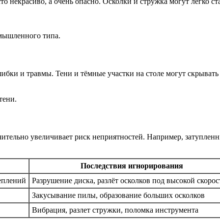
то некрасиво, а очень опасно. Осколки и стружка могут легко ст
мышленного типа.
ибки и травмы. Тени и тёмные участки на столе могут скрывать
тени.
тельно увеличивает риск неприятностей. Например, затупленны
Последствия игнорирования
еплений
Разрушение диска, разлёт осколков под высокой скоро
Закусывание пилы, образование больших осколков
Вибрация, разлет стружки, поломка инструмента