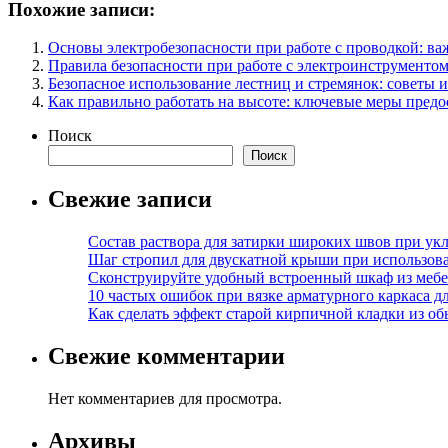
Похожие записи:
Основы электробезопасности при работе с проводкой: в
Правила безопасности при работе с электроинструменто
Безопасное использование лестниц и стремянок: советы 
Как правильно работать на высоте: ключевые меры пред
Поиск
Поиск
Свежие записи
Состав раствора для затирки широких швов при укл
Шаг стропил для двускатной крыши при использов
Сконструируйте удобный встроенный шкаф из меб
10 частых ошибок при вязке арматурного каркаса 
Как сделать эффект старой кирпичной кладки из о
Свежие комментарии
Нет комментариев для просмотра.
Архивы