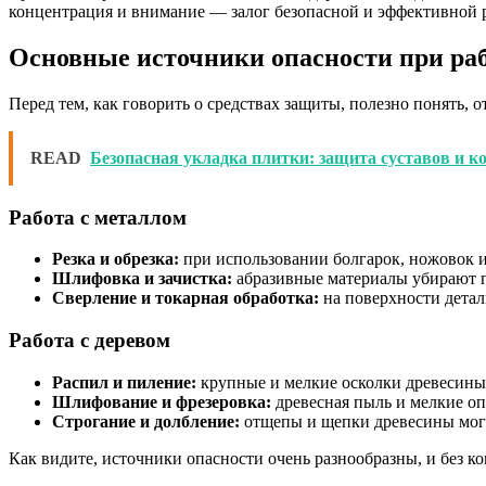
концентрация и внимание — залог безопасной и эффективной р
Основные источники опасности при раб
Перед тем, как говорить о средствах защиты, полезно понять,
READ
Безопасная укладка плитки: защита суставов и к
Работа с металлом
Резка и обрезка:
при использовании болгарок, ножовок и
Шлифовка и зачистка:
абразивные материалы убирают п
Сверление и токарная обработка:
на поверхности детал
Работа с деревом
Распил и пиление:
крупные и мелкие осколки древесины 
Шлифование и фрезеровка:
древесная пыль и мелкие оп
Строгание и долбление:
отщепы и щепки древесины могу
Как видите, источники опасности очень разнообразны, и без 