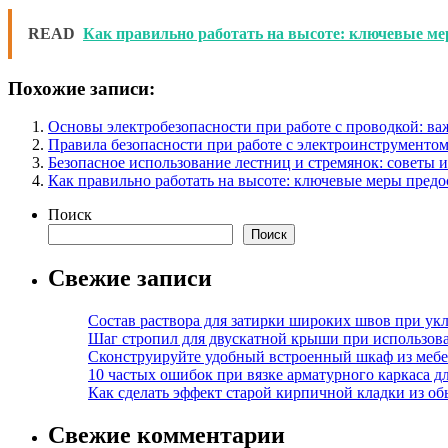
READ
Как правильно работать на высоте: ключевые ме
Похожие записи:
Основы электробезопасности при работе с проводкой: в
Правила безопасности при работе с электроинструменто
Безопасное использование лестниц и стремянок: советы 
Как правильно работать на высоте: ключевые меры пред
Поиск
Поиск
Свежие записи
Состав раствора для затирки широких швов при укл
Шаг стропил для двускатной крыши при использов
Сконструируйте удобный встроенный шкаф из меб
10 частых ошибок при вязке арматурного каркаса 
Как сделать эффект старой кирпичной кладки из о
Свежие комментарии