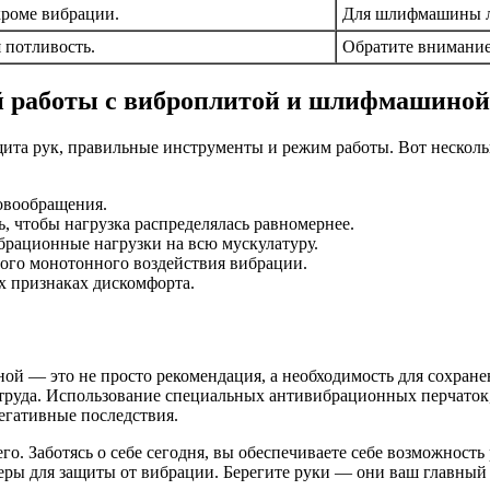
кроме вибрации.
Для шлифмашины лу
 потливость.
Обратите внимание
й работы с виброплитой и шлифмашиной
та рук, правильные инструменты и режим работы. Вот нескольк
овообращения.
, чтобы нагрузка распределялась равномернее.
брационные нагрузки на всю мускулатуру.
ного монотонного воздействия вибрации.
х признаках дискомфорта.
й — это не просто рекомендация, а необходимость для сохранен
т труда. Использование специальных антивибрационных перчаток
егативные последствия.
. Заботясь о себе сегодня, вы обеспечиваете себе возможность р
еры для защиты от вибрации. Берегите руки — они ваш главный