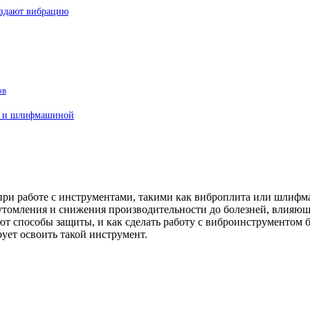
оздают вибрацию
ов
ой и шлифмашиной
ри работе с инструментами, такими как виброплита или шлифма
томления и снижения производительности до болезней, влияющих
ют способы защиты, и как сделать работу с виброинструментом б
ует освоить такой инструмент.