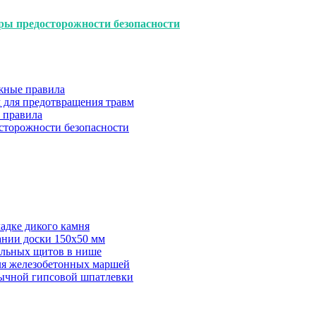
ры предосторожности безопасности
ажные правила
м для предотвращения травм
и правила
осторожности безопасности
адке дикого камня
ании доски 150х50 мм
ельных щитов в нише
для железобетонных маршей
бычной гипсовой шпатлевки