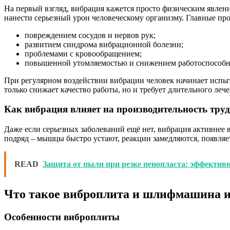
На первый взгляд, вибрация кажется просто физическим явлени
нанести серьезный урон человеческому организму. Главные про
повреждением сосудов и нервов рук;
развитием синдрома вибрационной болезни;
проблемами с кровообращением;
повышенной утомляемостью и снижением работоспособн
При регулярном воздействии вибрации человек начинает испыт
только снижает качество работы, но и требует длительного лече
Как вибрация влияет на производительность тру
Даже если серьезных заболеваний ещё нет, вибрация активнее в
подряд – мышцы быстро устают, реакции замедляются, появляе
READ
Защита от пыли при резке пенопласта: эффектив
Что такое виброплита и шлифмашина и
Особенности виброплиты