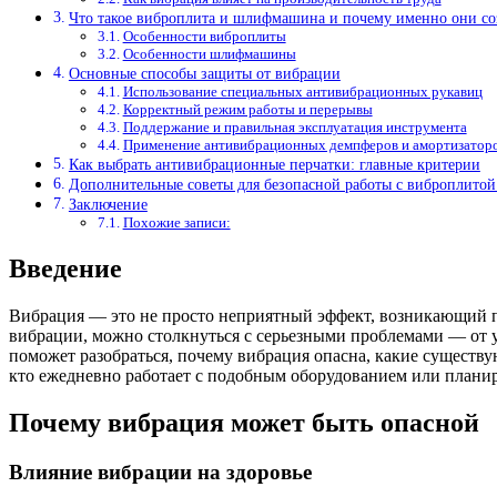
Что такое виброплита и шлифмашина и почему именно они с
Особенности виброплиты
Особенности шлифмашины
Основные способы защиты от вибрации
Использование специальных антивибрационных рукавиц
Корректный режим работы и перерывы
Поддержание и правильная эксплуатация инструмента
Применение антивибрационных демпферов и амортизатор
Как выбрать антивибрационные перчатки: главные критерии
Дополнительные советы для безопасной работы с виброплит
Заключение
Похожие записи:
Введение
Вибрация — это не просто неприятный эффект, возникающий п
вибрации, можно столкнуться с серьезными проблемами — от у
поможет разобраться, почему вибрация опасна, какие существу
кто ежедневно работает с подобным оборудованием или планир
Почему вибрация может быть опасной
Влияние вибрации на здоровье