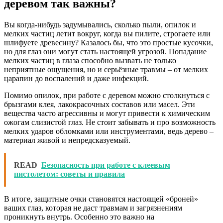
деревом так важны?
Вы когда-нибудь задумывались, сколько пыли, опилок и
мелких частиц летит вокруг, когда вы пилите, строгаете или
шлифуете древесину? Казалось бы, что это простые кусочки,
но для глаз они могут стать настоящей угрозой. Попадание
мелких частиц в глаза способно вызвать не только
неприятные ощущения, но и серьёзные травмы – от мелких
царапин до воспалений и даже инфекций.
Помимо опилок, при работе с деревом можно столкнуться с
брызгами клея, лакокрасочных составов или масел. Эти
вещества часто агрессивны и могут привести к химическим
ожогам слизистой глаз. Не стоит забывать и про возможность
мелких ударов обломками или инструментами, ведь дерево –
материал живой и непредсказуемый.
READ
Безопасность при работе с клеевым
пистолетом: советы и правила
В итоге, защитные очки становятся настоящей «броней»
ваших глаз, которая не даст травмам и загрязнениям
проникнуть внутрь. Особенно это важно на