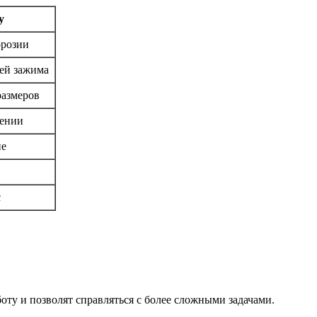
у
ррозии
ей зажима
размеров
нении
ие
с
оту и позволят справляться с более сложными задачами.