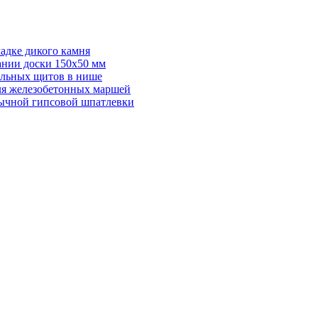
адке дикого камня
ании доски 150х50 мм
ельных щитов в нише
для железобетонных маршей
бычной гипсовой шпатлевки