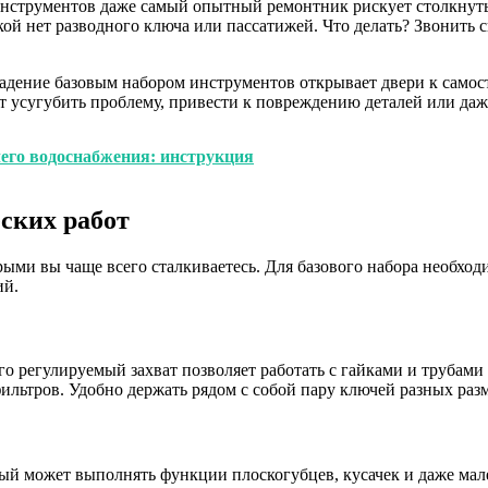
 инструментов даже самый опытный ремонтник рискует столкнуть
укой нет разводного ключа или пассатижей. Что делать? Звонить
владение базовым набором инструментов открывает двери к самос
 усугубить проблему, привести к повреждению деталей или даж
его водоснабжения: инструкция
ских работ
рыми вы чаще всего сталкиваетесь. Для базового набора необхо
ий.
о регулируемый захват позволяет работать с гайками и трубами
фильтров. Удобно держать рядом с собой пару ключей разных раз
ый может выполнять функции плоскогубцев, кусачек и даже ма