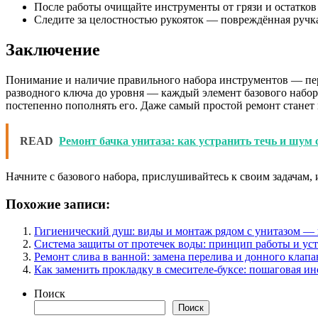
После работы очищайте инструменты от грязи и остатков
Следите за целостностью рукояток — повреждённая ручка
Заключение
Понимание и наличие правильного набора инструментов — перв
разводного ключа до уровня — каждый элемент базового набора 
постепенно пополнять его. Даже самый простой ремонт станет п
READ
Ремонт бачка унитаза: как устранить течь и шум
Начните с базового набора, прислушивайтесь к своим задачам,
Похожие записи:
Гигиенический душ: виды и монтаж рядом с унитазом — 
Система защиты от протечек воды: принцип работы и уст
Ремонт слива в ванной: замена перелива и донного клапа
Как заменить прокладку в смесителе-буксе: пошаговая и
Поиск
Поиск