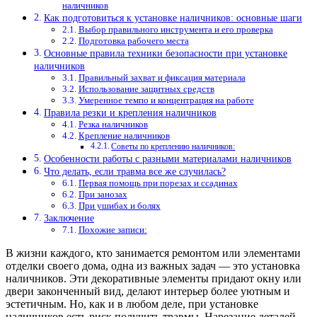
наличников
Как подготовиться к установке наличников: основные шаги
Выбор правильного инструмента и его проверка
Подготовка рабочего места
Основные правила техники безопасности при установке
наличников
Правильный захват и фиксация материала
Использование защитных средств
Умеренное темпо и концентрация на работе
Правила резки и крепления наличников
Резка наличников
Крепление наличников
Советы по креплению наличников:
Особенности работы с разными материалами наличников
Что делать, если травма все же случилась?
Первая помощь при порезах и ссадинах
При занозах
При ушибах и болях
Заключение
Похожие записи:
В жизни каждого, кто занимается ремонтом или элементами
отделки своего дома, одна из важных задач — это установка
наличников. Эти декоративные элементы придают окну или
двери законченный вид, делают интерьер более уютным и
эстетичным. Но, как и в любом деле, при установке
наличников есть риск получить травмы. Нарезание деталей,