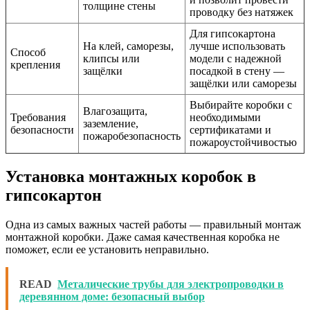
толщине стены
проводку без натяжек
Для гипсокартона
На клей, саморезы,
лучше использовать
Способ
клипсы или
модели с надежной
крепления
защёлки
посадкой в стену —
защёлки или саморезы
Выбирайте коробки с
Влагозащита,
Требования
необходимыми
заземление,
безопасности
сертификатами и
пожаробезопасность
пожароустойчивостью
Установка монтажных коробок в
гипсокартон
Одна из самых важных частей работы — правильный монтаж
монтажной коробки. Даже самая качественная коробка не
поможет, если ее установить неправильно.
READ
Металические трубы для электропроводки в
деревянном доме: безопасный выбор