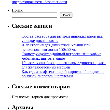
предосторожности безопасности
Поиск
Поиск
Свежие записи
Состав раствора для затирки широких швов при
укладке дикого камня
Шаг стропил для двускатной крыши при
использовании доски 150х50 мм
Сконструируйте удобный встроенный шкаф из
мебельных щитов в нише
10 частых ошибок при вязке арматурного каркаса
для железобетонных маршей
Как сделать эффект старой кирпичной кладки из
обычной гипсовой шпатлевки
Свежие комментарии
Нет комментариев для просмотра.
Архивы