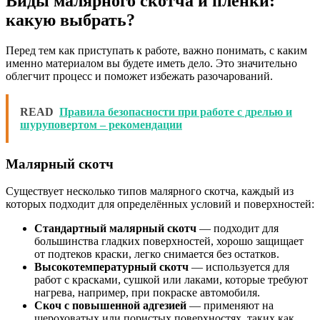
Виды малярного скотча и пленки:
какую выбрать?
Перед тем как приступать к работе, важно понимать, с каким
именно материалом вы будете иметь дело. Это значительно
облегчит процесс и поможет избежать разочарований.
READ
Правила безопасности при работе с дрелью и
шуруповертом – рекомендации
Малярный скотч
Существует несколько типов малярного скотча, каждый из
которых подходит для определённых условий и поверхностей:
Стандартный малярный скотч
— подходит для
большинства гладких поверхностей, хорошо защищает
от подтеков краски, легко снимается без остатков.
Высокотемпературный скотч
— используется для
работ с красками, сушкой или лаками, которые требуют
нагрева, например, при покраске автомобиля.
Скоч с повышенной адгезией
— применяют на
шероховатых или пористых поверхностях, таких как