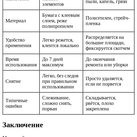
пыли, капель, грязи
элементов
Бумага с клеевым
Полиэтилен, стрейч-
Материал
слоем, реже
пленка
полипропилен
Распределяется на
Удобство
Легко режется,
большие площади,
применения
клеится локально
фиксируется скотчем
Время
До 7 дней
До окончания
использования
максимум
ремонта или уборки
Легко, без следов
Просто удаляется,
Снятие
при правильном
если не порвется
использовании
Слеживание,
Складывается,
Типичные
сложно снять,
рвётся, плохо
ошибки
порван
закреплена
Заключение